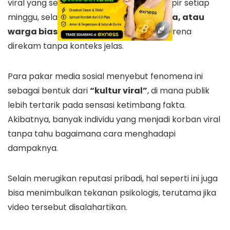
viral yang sering muncul di internet. Hampir setiap
minggu, selalu ada
video pegawai, siswa, atau
warga biasa yang mendadak viral
karena
direkam tanpa konteks jelas.
Para pakar media sosial menyebut fenomena ini
sebagai bentuk dari
“kultur viral”
, di mana publik
lebih tertarik pada sensasi ketimbang fakta.
Akibatnya, banyak individu yang menjadi korban viral
tanpa tahu bagaimana cara menghadapi
dampaknya.
Selain merugikan reputasi pribadi, hal seperti ini juga
bisa menimbulkan tekanan psikologis, terutama jika
video tersebut disalahartikan.