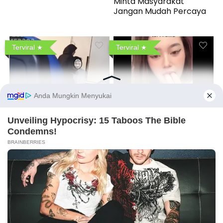
Minta Masyarakat
Jangan Mudah Percaya
Terviral
Terviral
VIDEO Mahasiswa
Gila! Keyshit Bikin Video
Terkam Mesum di Ruang
Gigit Dua Jari Pakai Baju
Kelas Unair Bikin Viral
Basah, Diburu Netizen
3 Comments
X
Reply