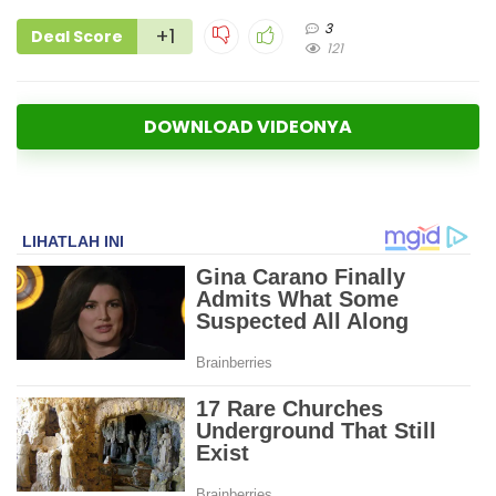
3
+1
Deal Score
121
DOWNLOAD VIDEONYA