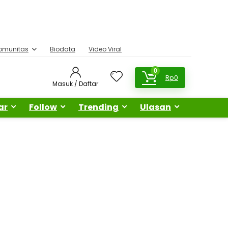
omunitas
Biodata
Video Viral
0
Rp
0
Masuk / Daftar
ar
Follow
Trending
Ulasan