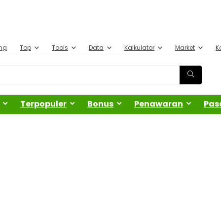
ing
Top
Tools
Data
Kalkulator
Market
K
Terpopuler
Bonus
Penawaran
Pas