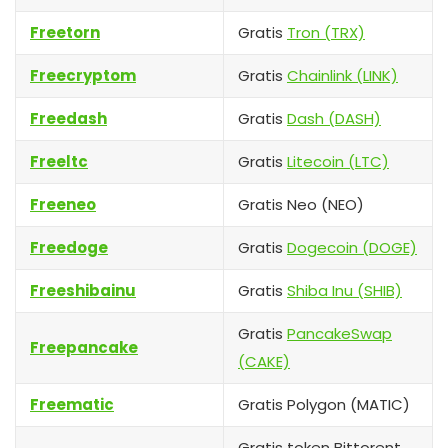
Freetorn
Gratis
Tron (TRX)
Freecryptom
Gratis
Chainlink (LINK)
Freedash
Gratis
Dash (DASH)
Freeltc
Gratis
Litecoin (LTC)
Freeneo
Gratis Neo (NEO)
Freedoge
Gratis
Dogecoin (DOGE)
Freeshibainu
Gratis
Shiba Inu (SHIB)
Gratis
PancakeSwap
Freepancake
(CAKE)
Freematic
Gratis Polygon (MATIC)
Gratis token Bittorent