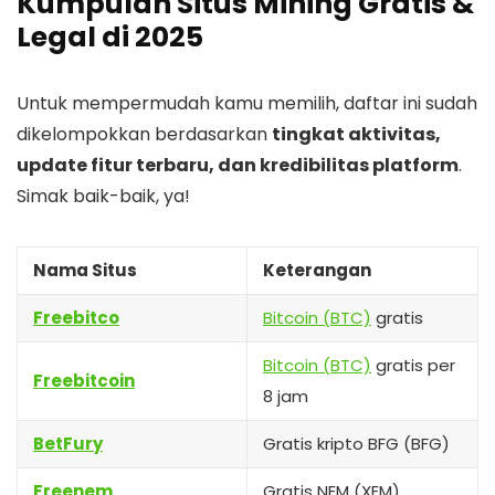
Kumpulan Situs Mining Gratis &
Legal di 2025
Untuk mempermudah kamu memilih, daftar ini sudah
dikelompokkan berdasarkan
tingkat aktivitas,
update fitur terbaru, dan kredibilitas platform
.
Simak baik-baik, ya!
Nama Situs
Keterangan
Freebitco
Bitcoin (BTC)
gratis
Bitcoin (BTC)
gratis per
Freebitcoin
8 jam
BetFury
Gratis kripto BFG (BFG)
Freenem
Gratis NEM (XEM)