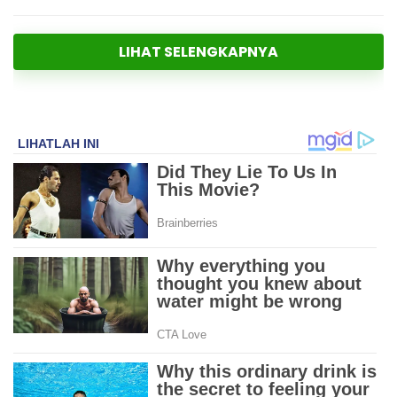
LIHAT SELENGKAPNYA