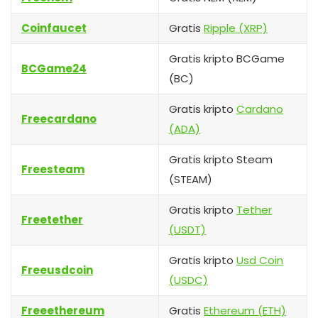
Coinfaucet
Gratis
Ripple (XRP)
Gratis kripto BCGame
BCGame24
(BC)
Gratis kripto
Cardano
Freecardano
(ADA)
Gratis kripto Steam
Freesteam
(STEAM)
Gratis kripto
Tether
Freetether
(USDT)
Gratis kripto
Usd Coin
Freeusdcoin
(USDC)
Freeethereum
Gratis
Ethereum (ETH)