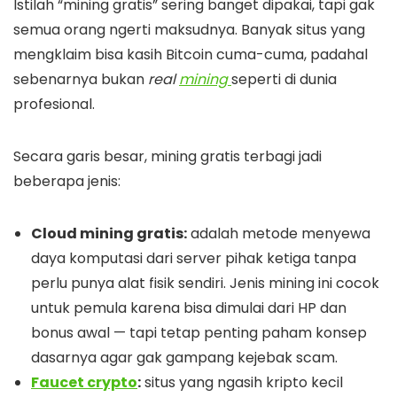
Istilah “mining gratis” sering banget dipakai, tapi gak
semua orang ngerti maksudnya. Banyak situs yang
mengklaim bisa kasih Bitcoin cuma-cuma, padahal
sebenarnya bukan
real
mining
seperti di dunia
profesional.
Secara garis besar, mining gratis terbagi jadi
beberapa jenis:
Cloud mining gratis:
adalah metode menyewa
daya komputasi dari server pihak ketiga tanpa
perlu punya alat fisik sendiri. Jenis mining ini cocok
untuk pemula karena bisa dimulai dari HP dan
bonus awal — tapi tetap penting paham konsep
dasarnya agar gak gampang kejebak scam.
Faucet crypto
:
situs yang ngasih kripto kecil