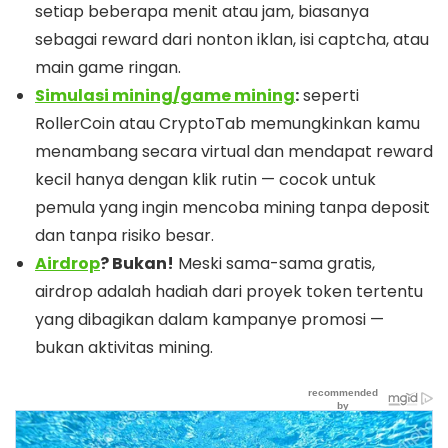
setiap beberapa menit atau jam, biasanya
sebagai reward dari nonton iklan, isi captcha, atau
main game ringan.
Simulasi mining/game mining
:
seperti
RollerCoin atau CryptoTab memungkinkan kamu
menambang secara virtual dan mendapat reward
kecil hanya dengan klik rutin — cocok untuk
pemula yang ingin mencoba mining tanpa deposit
dan tanpa risiko besar.
Airdrop
? Bukan!
Meski sama-sama gratis,
airdrop adalah hadiah dari proyek token tertentu
yang dibagikan dalam kampanye promosi —
bukan aktivitas mining.