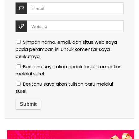
Simpan nama, email, dan situs web saya
pada peramban ini untuk komentar saya
berikutnya.
Beritahu saya akan tindak lanjut komentar
melalui surel.
Beritahu saya akan tulisan baru melalui
surel.