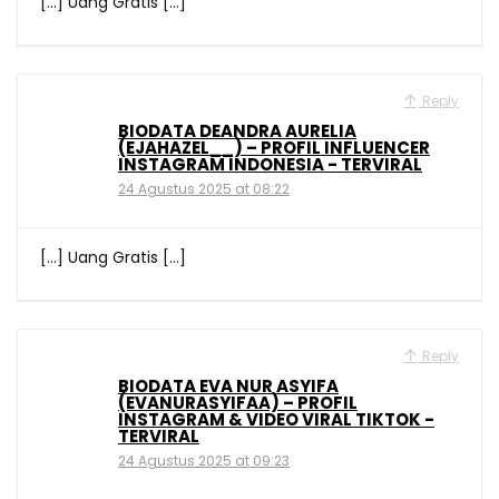
[…] Uang Gratis […]
Reply
BIODATA DEANDRA AURELIA
(EJAHAZEL__) – PROFIL INFLUENCER
INSTAGRAM INDONESIA - TERVIRAL
24 Agustus 2025 at 08:22
[…] Uang Gratis […]
Reply
BIODATA EVA NUR ASYIFA
(EVANURASYIFAA) – PROFIL
INSTAGRAM & VIDEO VIRAL TIKTOK -
TERVIRAL
24 Agustus 2025 at 09:23