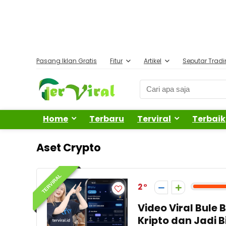
Pasang Iklan Gratis
Fitur
Artikel
Seputar Trad
Home
Terbaru
Terviral
Terbaik
Aset Crypto
TERVIRAL
2
Video Viral Bule 
Kripto dan Jadi B