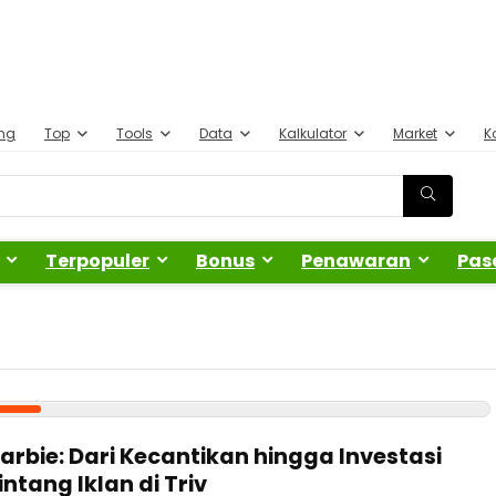
ing
Top
Tools
Data
Kalkulator
Market
K
Terpopuler
Bonus
Penawaran
Pas
Barbie: Dari Kecantikan hingga Investasi
intang Iklan di Triv