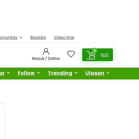
omunitas
Biodata
Video Viral
0
Rp
0
Masuk / Daftar
ar
Follow
Trending
Ulasan