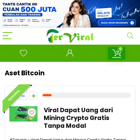
0
Aset Bitcoin
TERVIRAL
1
Viral Dapat Uang dari
Mining Crypto Gratis
Tanpa Modal
#Terviral - Viral Dapat Uang dari Mining Crypto Gratis Tanpa