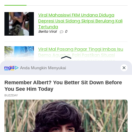
Viral Mahasiswi FKM Undana Diduga
Depresi Usai Sidang Skripsi Berulang Kali
Tertunda
Berita Viral
0
Viral Mal Pasang Pagar Tinggi Imbas Isu
Demo Agustus, Polri Pastikan Situasi
Aman dan Tingkatkan Intelijen serta
Patroli Siber
Berita Viral
1
Viral Alutsista Berjejer di Monas Dikaitkan
Demo Besar, Mabes TNI Beri Penjelasan
Berita Viral
2
Viral Ayah Tinggalkan Istri dan Bayi Demi
Dugaan Selingkuhan Sesama Jenis
Berita Viral
2