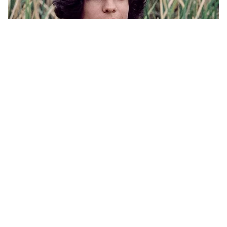
X
Viral Lagu Kicau Mania di Luar Negeri,
Liriknya Disangka “Getcho Money Up”
hingga Ramai di TikTok Global
Musik Viral
2