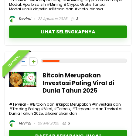
Modal. Apa bisa sih #Mining #Crypto Gratis Tanpa
Modal untuk dapetin #Bitcoin dan #kripto lainnya ...
Terviral
22 Agustus 2025
3
LIHAT SELENGKAPNYA
TERVIRAL
2
Bitcoin Merupakan
Investasi Paling Viral di
Dunia Tahun 2025
#Terviral - #Bitcoin dan #Kripto Merupakan #Investasi dan
#Trading Paling #Viral, #Terbaik, #Terpopuler dan Terviral di
Dunia Tahun 2025, dikarenakan dari ...
Terviral
29 Mei 2025
3