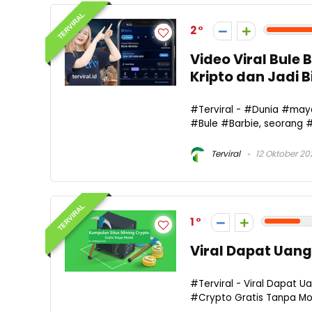
TERVIRAL
2
Video Viral Bule 
Kripto dan Jadi B
#Terviral - #Dunia #may
#Bule #Barbie, seorang 
Terviral
12 Oktober 20
TERVIRAL
1
Viral Dapat Uang
#Terviral - Viral Dapat U
#Crypto Gratis Tanpa Moda