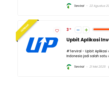
Terviral
22 Agustus 2
TERBAIK
3
Upbit Aplikasi In
#Terviral - Upbit Aplika
Indonesia jadi salah satu
Terviral
21 Mei 2025