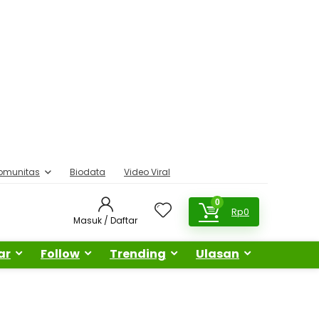
omunitas
Biodata
Video Viral
0
Rp
0
Masuk / Daftar
ar
Follow
Trending
Ulasan