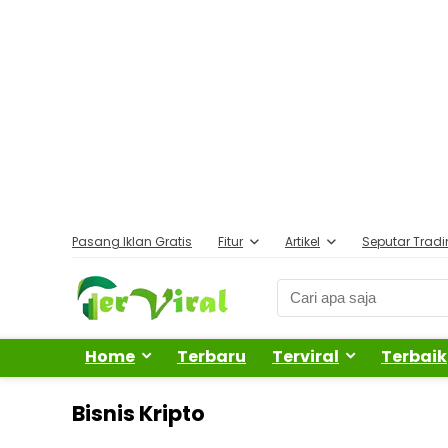
Pasang Iklan Gratis
Fitur
Artikel
Seputar Trad
Home
Terbaru
Terviral
Terbaik
Bisnis Kripto