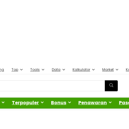
ing
Top
Tools
Data
Kalkulator
Market
K
Terpopuler
Bonus
Penawaran
Pas