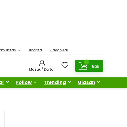
omunitas
Biodata
Video Viral
0
Rp
0
Masuk / Daftar
ar
Follow
Trending
Ulasan