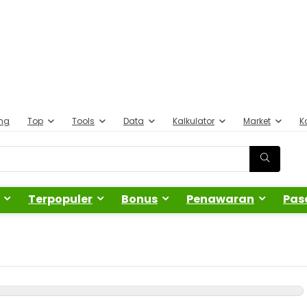
ing
Top
Tools
Data
Kalkulator
Market
K
Terpopuler
Bonus
Penawaran
Pas