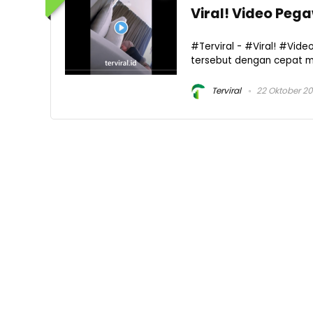
Viral! Video Pe
#Terviral - #Viral! #Vi
tersebut dengan cepat men
Terviral
22 Oktober 2