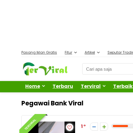
Pasang Iklan Gratis
Fitur
Artikel
Seputar Trad
Home
Terbaru
Terviral
Terbaik
Pegawai Bank Viral
TERVIRAL
1