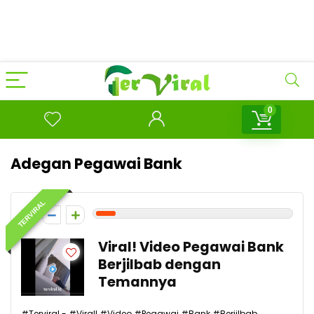
0
Adegan Pegawai Bank
TERVIRAL
1
Viral! Video Pegawai Bank
Berjilbab dengan
Temannya
#Terviral - #Viral! #Video #Pegawai #Bank #Berjilbab