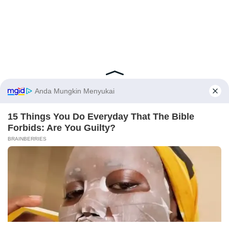
Latest Posts
Viral Mahasiswi FKM Undana Diduga
Depresi Usai Sidang Skripsi Berulang Kali
Tertunda
Berita Viral
0
X
Viral Mal Pasang Pagar Tinggi Imbas Isu