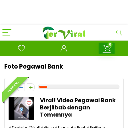
0
Foto Pegawai Bank
TERVIRAL
1
Viral! Video Pegawai Bank
Berjilbab dengan
Temannya
#Terviral - #Viral! #Video #Pegawai #Bank #Berjilbab