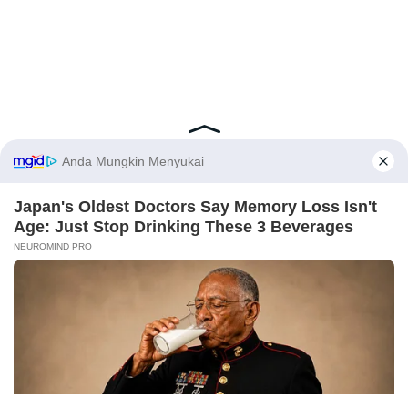
Latest Posts
Viral Mahasiswi FKM Undana Diduga
Depresi Usai Sidang Skripsi Berulang Kali
Tertunda
Berita Viral
0
X
Viral Mal Pasang Pagar Tinggi Imbas Isu