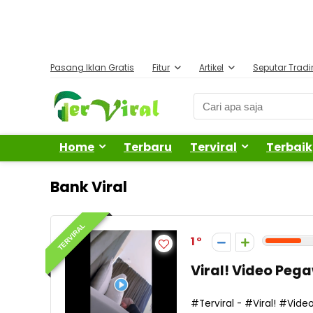
Pasang Iklan Gratis
Fitur
Artikel
Seputar Trad
Home
Terbaru
Terviral
Terbaik
Bank Viral
TERVIRAL
1
Viral! Video Pe
#Terviral - #Viral! #Vi