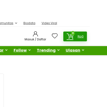
omunitas
Biodata
Video Viral
0
Rp
0
Masuk / Daftar
ar
Follow
Trending
Ulasan