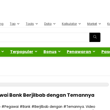
ing
Top
Tools
Data
Kalkulator
Market
K
Terpopuler
Bonus
Penawaran
Pas
gawai Bank Berjilbab dengan Temannya
deo #Pegawai #Bank #Berjilbab dengan #Temannya. Video