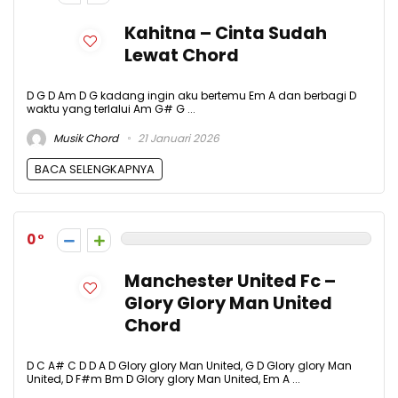
Kahitna – Cinta Sudah
Lewat Chord
D G D Am D G kadang ingin aku bertemu Em A dan berbagi D
waktu yang terlalui Am G# G ...
Musik Chord
21 Januari 2026
BACA SELENGKAPNYA
0
Manchester United Fc –
Glory Glory Man United
Chord
D C A# C D D A D Glory glory Man United, G D Glory glory Man
United, D F#m Bm D Glory glory Man United, Em A ...