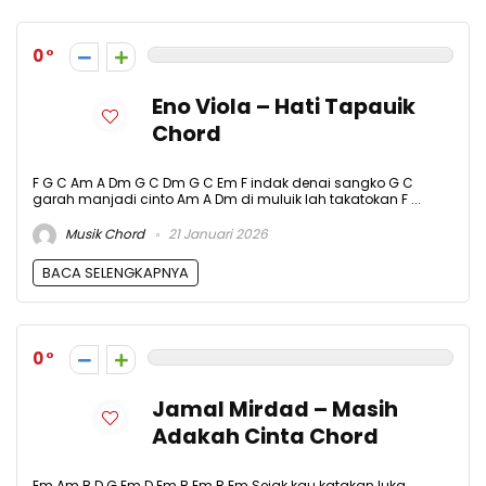
0
Eno Viola – Hati Tapauik
Chord
F G C Am A Dm G C Dm G C Em F indak denai sangko G C
garah manjadi cinto Am A Dm di muluik lah takatokan F ...
Musik Chord
21 Januari 2026
BACA SELENGKAPNYA
0
Jamal Mirdad – Masih
Adakah Cinta Chord
Em Am B D G Em D Em B Em B Em Sejak kau katakan luka