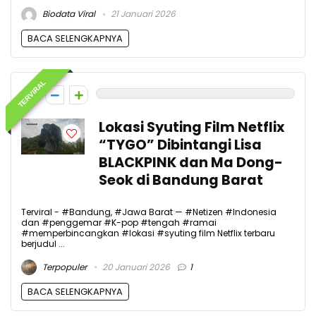
Biodata Viral
21 Januari 2026
BACA SELENGKAPNYA
TERVIRAL
0
Lokasi Syuting Film Netflix
“TYGO” Dibintangi Lisa
BLACKPINK dan Ma Dong-
Seok di Bandung Barat
Terviral - #Bandung, #Jawa Barat — #Netizen #Indonesia
dan #penggemar #K-pop #tengah #ramai
#memperbincangkan #lokasi #syuting film Netflix terbaru
berjudul ...
Terpopuler
20 Januari 2026
1
BACA SELENGKAPNYA