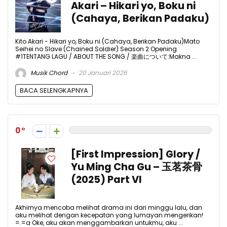
Akari – Hikari yo, Boku ni
(Cahaya, Berikan Padaku)
Kito Akari - Hikari yo, Boku ni (Cahaya, Berikan Padaku)Mato
Seihei no Slave (Chained Soldier) Season 2 Opening
#1TENTANG LAGU / ABOUT THE SONG / 楽曲について:Makna ...
Musik Chord
20 Januari 2026
BACA SELENGKAPNYA
0
[First Impression] Glory /
Yu Ming Cha Gu – 玉茗茶骨
(2025) Part VI
Akhirnya mencoba melihat drama ini dari minggu lalu, dan
aku melihat dengan kecepatan yang lumayan mengerikan!
=.=a Oke, aku akan menggambarkan untukmu, aku ...