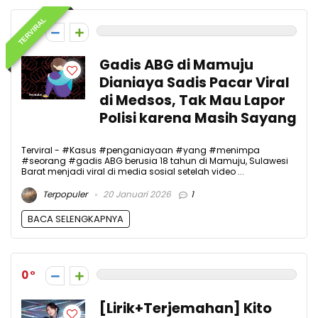
TERVIRAL
0
Gadis ABG di Mamuju
Dianiaya Sadis Pacar Viral
di Medsos, Tak Mau Lapor
Polisi karena Masih Sayang
Terviral - #Kasus #penganiayaan #yang #menimpa
#seorang #gadis ABG berusia 18 tahun di Mamuju, Sulawesi
Barat menjadi viral di media sosial setelah video ...
Terpopuler
20 Januari 2026
1
BACA SELENGKAPNYA
0
[Lirik+Terjemahan] Kito