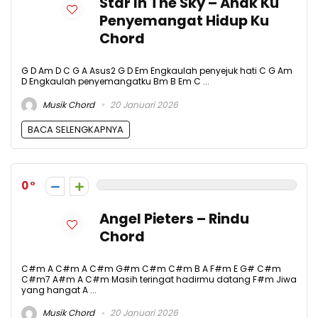
Star In The Sky – Anak Ku
Penyemangat Hidup Ku
Chord
G D Am D C G A Asus2 G D Em Engkaulah penyejuk hati C G Am
D Engkaulah penyemangatku Bm B Em C ...
Musik Chord
20 Januari 2026
BACA SELENGKAPNYA
0
Angel Pieters – Rindu
Chord
C#m A C#m A C#m G#m C#m C#m B A F#m E G# C#m
C#m7 A#m A C#m Masih teringat hadirmu datang F#m Jiwa
yang hangat A ...
Musik Chord
20 Januari 2026