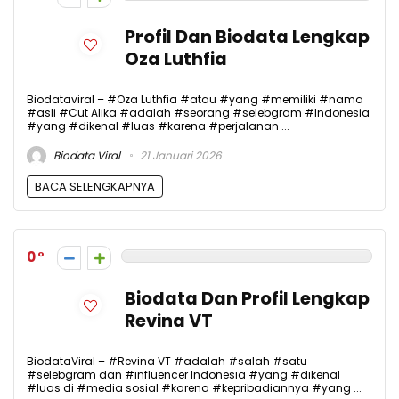
Profil Dan Biodata Lengkap
Oza Luthfia
Biodataviral – #Oza Luthfia #atau #yang #memiliki #nama
#asli #Cut Alika #adalah #seorang #selebgram #Indonesia
#yang #dikenal #luas #karena #perjalanan ...
Biodata Viral
21 Januari 2026
BACA SELENGKAPNYA
0
Biodata Dan Profil Lengkap
Revina VT
BiodataViral – #Revina VT #adalah #salah #satu
#selebgram dan #influencer Indonesia #yang #dikenal
#luas di #media sosial #karena #kepribadiannya #yang ...