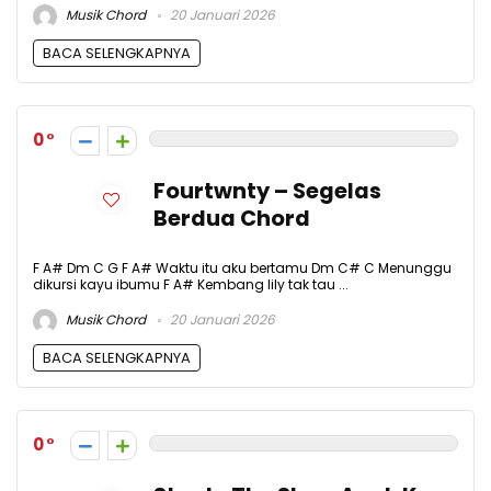
Musik Chord
20 Januari 2026
BACA SELENGKAPNYA
0
Fourtwnty – Segelas
Berdua Chord
F A# Dm C G F A# Waktu itu aku bertamu Dm C# C Menunggu
dikursi kayu ibumu F A# Kembang lily tak tau ...
Musik Chord
20 Januari 2026
BACA SELENGKAPNYA
0