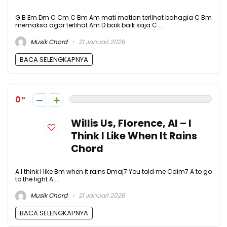
G B Em Dm C Cm C Bm Am mati matian terlihat bahagia C Bm
memaksa agar terlihat Am D baik baik saja C ...
Musik Chord
21 Januari 2026
BACA SELENGKAPNYA
0
Willis Us, Florence, Al – I
Think I Like When It Rains
Chord
A I think I like Bm when it rains Dmaj7 You told me Cdim7 A to go
to the light A ...
Musik Chord
21 Januari 2026
BACA SELENGKAPNYA