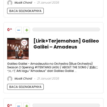
Musik Chord
21 Januari 2026
BACA SELENGKAPNYA
0
[Lirik+Terjemahan] Galileo
Galilei – Amadeus
Galileo Galilei - AmadeusAo no Orchestra (Blue Orchestra)
Season 2 Opening #1TENTANG LAGU / ABOUT THE SONG / 楽曲に
ついて:Arti lagu “Amadeus” dari Galileo Galilei ...
Musik Chord
21 Januari 2026
BACA SELENGKAPNYA
0