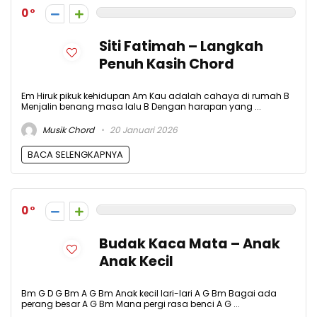
0
Siti Fatimah – Langkah
Penuh Kasih Chord
Em Hiruk pikuk kehidupan Am Kau adalah cahaya di rumah B
Menjalin benang masa lalu B Dengan harapan yang ...
Musik Chord
20 Januari 2026
BACA SELENGKAPNYA
0
Budak Kaca Mata – Anak
Anak Kecil
Bm G D G Bm A G Bm Anak kecil lari-lari A G Bm Bagai ada
perang besar A G Bm Mana pergi rasa benci A G ...