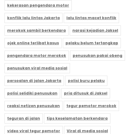
kekerasan pengendara motor
konflik lalu lintas Jakarta
lalu lintas macet konflik
merokok sambil berkendara
narasi kejadian Jaksel
ojek online terlibat kasus
pelaku belum tertangkap
pengendara motor merokok
penusukan pakai obeng
penusukan viral media sosial
persoalan di jalan Jakarta
polisi buru pelaku
polisi selidiki penusukan
pria ditusuk di Jaksel
reaksi netizen penusukan
tegur pemotor merokok
teguran di jalan
tips keselamatan berkendara
video viral tegur pemotor
Viral di media sosial