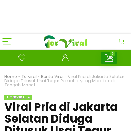
0
Home
»
Terviral
»
Berita Viral
»
Viral Pria di Jakarta Selatan
Diduga Ditusuk Usai Tegur Pemotor yang Merokok di
Tengah Macet
TERVIRAL
Viral Pria di Jakarta
Selatan Diduga
Ditusuk Usai Tegur