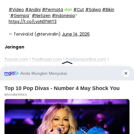
#Video
#Andini
#Permata
dan
#Cut
#Salwa
#Bikin
“
#Gempa
”
#Netizen
#Indonesia
?
https://t.co/LvoN0fWIT3
— Terviral.id (@terviralin)
June 14, 2026
Jaringan
Topoin.com
|
Tradingan.com
|
Topbisnisonline.com
|
Pugur.com
|
Aopok.com
|
Piool.com
|
Exooi.com
|
Iklans.com
|
Putar.id
|
Temui.id
|
Bunyi.id
|
Olahan.id
|
Keimanan.com
|
Ulasani.com
|
Chordlirik.com
|
Dului.com
|
Biodataviral.com
|
Bitnes.top |
Jokbangka,com
Copyright © 2025 Terviral.com | Theme by
Topoin.com
,
powered
Pugur.com
, Sponsor
Topbisnisonline.com
-
Piool.com