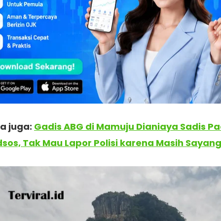
enggemar #K-pop
#tengah #ramai #memperbin
uting
film Netflix
terbaru berjudul
TYGO
yang d
CKPINK
, Ma Dong-Seok (Don Lee), dan Lee Jin
likasi online, termasuk unggahan produser dari In
onfirmasi aktivitas produksi film ini di
Indonesia
dung Barat
.
a juga:
Gadis ABG di Mamuju Dianiaya Sadis Pac
sos, Tak Mau Lapor Polisi karena Masih Sayan