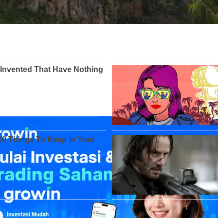
viral
– #
Bandung, #Jawa Barat
— #
Netizen #In