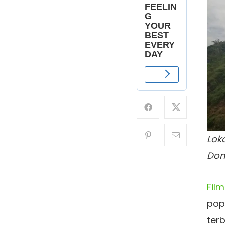
Loka
Don
Fil
pop
terb