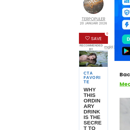
#
p
#sy
TERPOPULER
20 JANUARI 2026
BLA
0
pub
SAVE
meng
Ban
Bac
Med