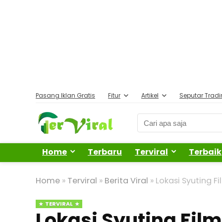
Pasang Iklan Gratis
Fitur
Artikel
Seputar Trad
Home
Terbaru
Terviral
Terbaik
Home
»
Terviral
»
Berita Viral
»
Lokasi Syuting F
TERVIRAL
Lokasi Syuting Fil