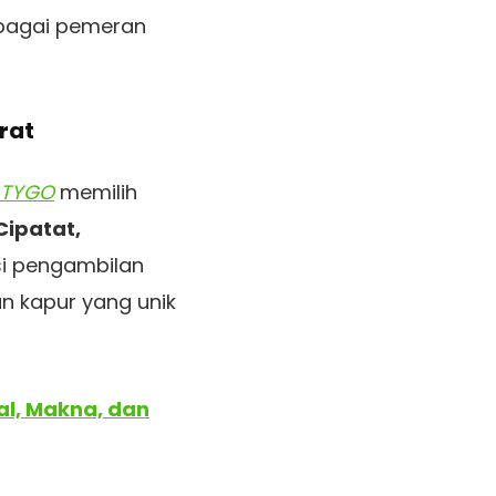
sebagai pemeran
rat
TYGO
memilih
ipatat,
si pengambilan
n kapur yang unik
sal, Makna, dan