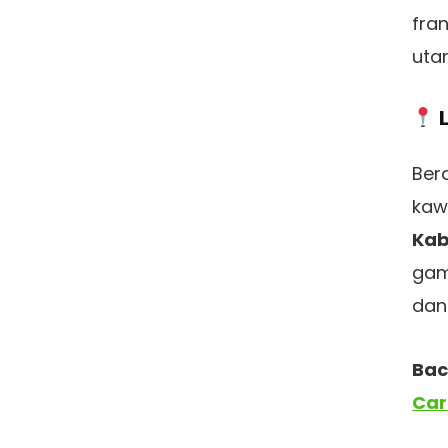
fra
uta
Ber
ka
Kab
gam
dan
Bac
Car