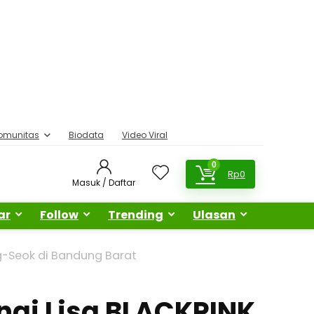
omunitas
Biodata
Video Viral
0
Rp
0
Masuk / Daftar
ar
Follow
Trending
Ulasan
ng-Seok di Bandung Barat
angi Lisa BLACKPINK