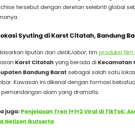
nchise tersebut dengan deretan selebriti global 
manya.
Lokasi Syuting di Karst Citatah, Bandung Ba
dasarkan liputan dari
detikJabar
, tim
produksi film
wasan
Karst Citatah
yang berada di
Kecamatan C
upaten Bandung Barat
sebagai salah satu loka
bar. Kawasan ini dikenal dengan formasi bebatua
 pemandangan alam yang dramatis.
a juga:
Penjelasan Tren 1+1=2 Viral di TikTok: A
a Netizen Ikutserta