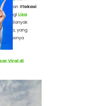
cangkan #
lokasi
ibintangi
Lisa
-wook
. Banyak
donesia, yang
, khususnya
ar Viral di
g