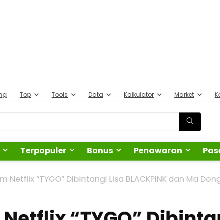
ing
Top
Tools
Data
Kalkulator
Market
K
Terpopuler
Bonus
Penawaran
Pas
ilm Netflix “TYGO” Dibintangi Lisa BLACKPINK dan Ma Do
m Netflix “TYGO” Dibint