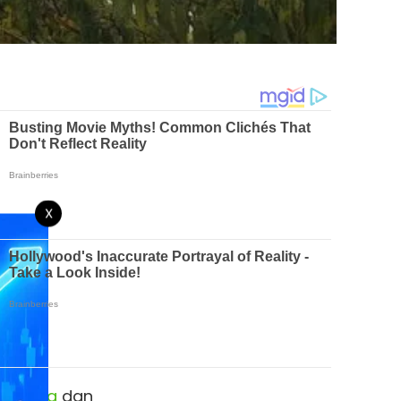
X
donesia
dan