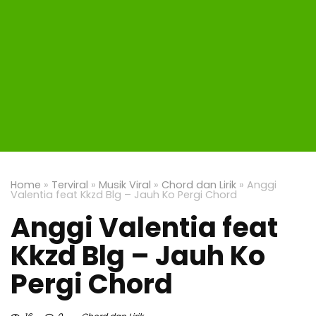
Home
»
Terviral
»
Musik Viral
»
Chord dan Lirik
»
Anggi
Valentia feat Kkzd Blg – Jauh Ko Pergi Chord
Anggi Valentia feat
Kkzd Blg – Jauh Ko
Pergi Chord