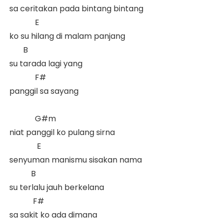
 sa ceritakan pada bintang bintang  

              E

 ko su hilang di malam panjang  

        B            

 su tarada lagi yang 

              F#

 panggil sa sayang  

              G#m

 niat panggil ko pulang sirna  

               E

 senyuman manismu sisakan nama  

            B

 su terlalu jauh berkelana  

             F#

 sa sakit ko ada dimana  
