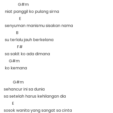
              G#m

 niat panggil ko pulang sirna  

               E

 senyuman manismu sisakan nama  

            B

 su terlalu jauh berkelana  

             F#

 sa sakit ko ada dimana  

     G#m

 ko kemana  

         G#m

sehancur ini sa dunia

sa setelah harus kehilangan dia

        E

sosok wanita yang sangat sa cinta
