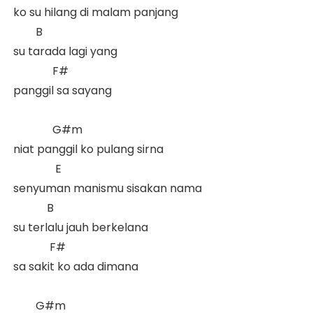
 ko su hilang di malam panjang  

         B           

 su tarada lagi yang 

               F#

 panggil sa sayang  

               G#m

 niat panggil ko pulang sirna  

                E

 senyuman manismu sisakan nama  

             B

 su terlalu jauh berkelana  

              F#

 sa sakit ko ada dimana  

         G#m
