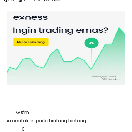
16
0
Chord dan Lirik
          G#m

 sa ceritakan pada bintang bintang  

               E
