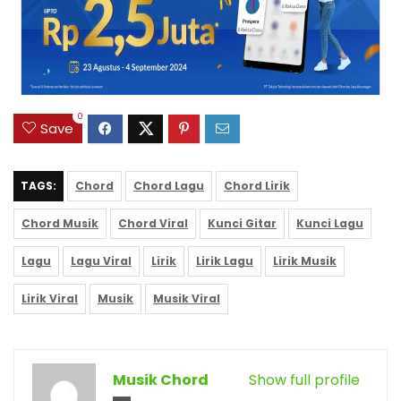
0
Save
TAGS:
Chord
Chord Lagu
Chord Lirik
Chord Musik
Chord Viral
Kunci Gitar
Kunci Lagu
Lagu
Lagu Viral
Lirik
Lirik Lagu
Lirik Musik
Lirik Viral
Musik
Musik Viral
Musik Chord
Show full profile