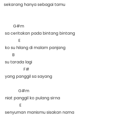
sekarang hanya sebagai tamu  

         G#m

 sa ceritakan pada bintang bintang  

              E

 ko su hilang di malam panjang  

        B       

 su tarada lagi 

                   F#

 yang panggil sa sayang  

              G#m

 niat panggil ko pulang sirna  

               E

 senyuman manismu sisakan nama  
