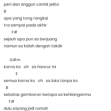
peri dan anggun cantik jelita  

B

apa yang tong rangkai

tra sampai pada akhir

        F#

sejauh apa pun sa berjuang

namun sa kalah dengan takdir

      G#m

karna ko   oh   sa hancur ini

            E

semua karna ko   oh   sa luka tanpa ko

  B

sebatas gambaran betapa sa kehilanganmu

     F#

dulu sayang jadi rumah
