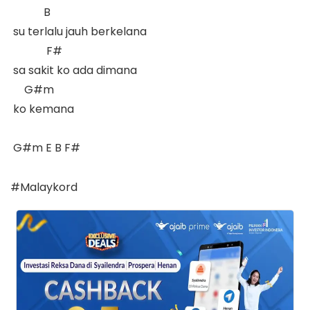
            B

 su terlalu jauh berkelana  

             F#

 sa sakit ko ada dimana  

     G#m

 ko kemana  

 G#m E B F#

#Malaykord