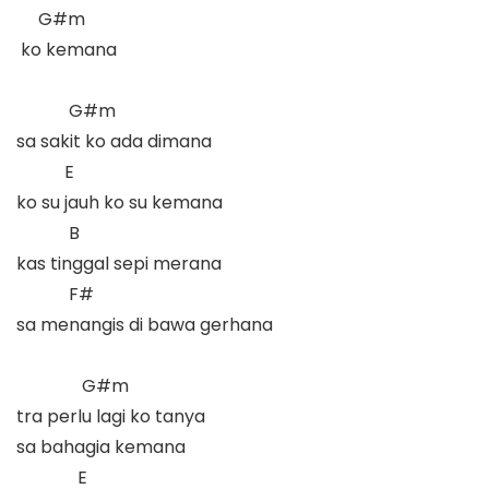
     G#m

 ko kemana  

            G#m

sa sakit ko ada dimana  

           E     

ko su jauh ko su kemana  

            B

kas tinggal sepi merana  

            F#

sa menangis di bawa gerhana  

               G#m

tra perlu lagi ko tanya

sa bahagia kemana

              E
