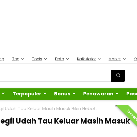
ing
Top
Tools
Data
Kalkulator
Market
K
Terpopuler
Bonus
Penawaran
Pas
gil Udah Tau Keluar Masih Masuk Bikin Heboh
TERVIR
Cegil Udah Tau Keluar Masih Masuk