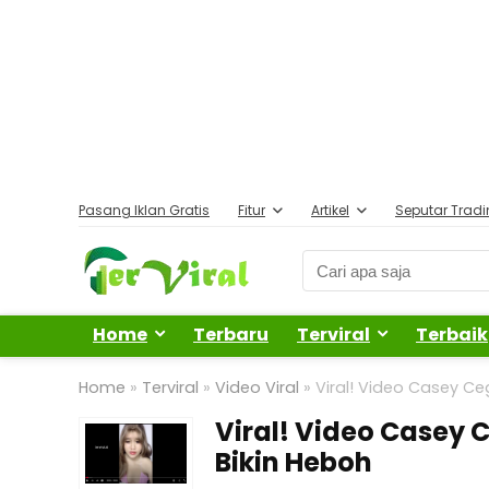
Pasang Iklan Gratis
Fitur
Artikel
Seputar Trad
Home
Terbaru
Terviral
Terbaik
Home
»
Terviral
»
Video Viral
»
Viral! Video Casey Ce
Viral! Video Casey 
Bikin Heboh