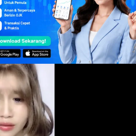
akun anonim itu langsung menarik perhatian karena
potongan video tersebut telah ditonton ratusan ribu kali
 sosial.