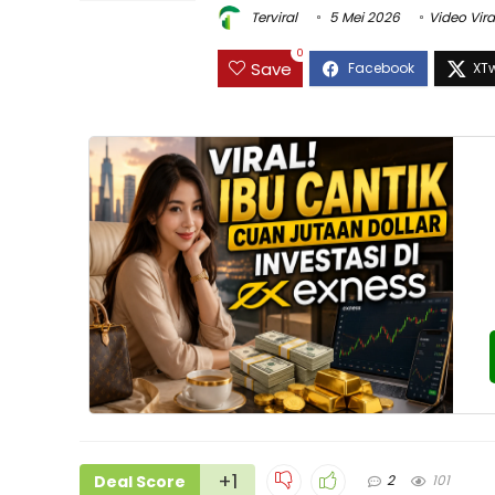
Terviral
5 Mei 2026
Video Vira
0
Save
+1
Deal Score
2
101