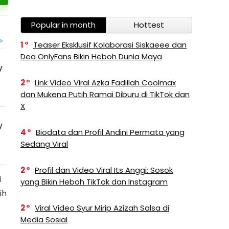
Popular in month
Hottest
1
Teaser Eksklusif Kolaborasi Siskaeee dan
Dea OnlyFans Bikin Heboh Dunia Maya
2
Link Video Viral Azka Fadillah Coolmax
dan Mukena Putih Ramai Diburu di TikTok dan
X
4
Biodata dan Profil Andini Permata yang
Sedang Viral
2
Profil dan Video Viral Its Anggi: Sosok
i
yang Bikin Heboh TikTok dan Instagram
ih
2
Viral Video Syur Mirip Azizah Salsa di
Media Sosial