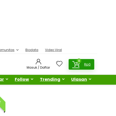
omunitas
Biodata
Video Viral
0
Rp
0
Masuk / Daftar
ar
Follow
Trending
Ulasan
AL