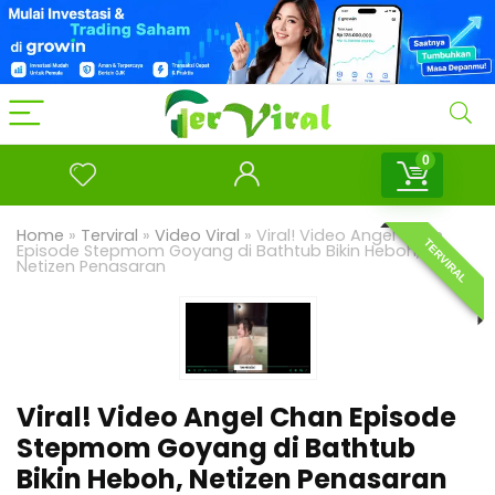
0
Home
»
Terviral
»
Video Viral
»
Viral! Video Angel Chan
TERVIRAL
Episode Stepmom Goyang di Bathtub Bikin Heboh,
Netizen Penasaran
Viral! Video Angel Chan Episode
Stepmom Goyang di Bathtub
Bikin Heboh, Netizen Penasaran