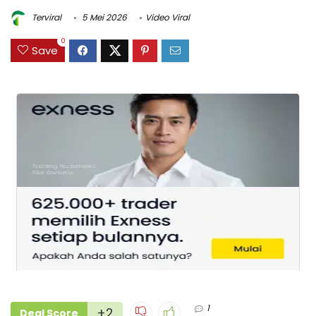
Terviral
5 Mei 2026
Video Viral
0
Save
1
+2
Deal Score