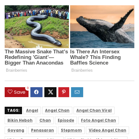
0
Save
TAGS:
Angel
Angel Chan
Angel Chan Viral
Bikin Heboh
Chan
Episode
Foto Angel Chan
Goyang
Penasaran
Stepmom
Video Angel Chan