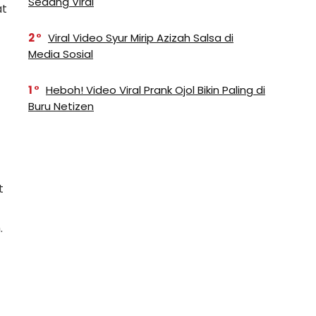
Sedang Viral
at
2
Viral Video Syur Mirip Azizah Salsa di
Media Sosial
1
Heboh! Video Viral Prank Ojol Bikin Paling di
Buru Netizen
t
.