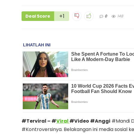
+1
Deal Score
0
148
#Terviral – #
Viral
#Video #Anggi
#Mandi Du
#Kontroversinya. Belakangan ini media sosial