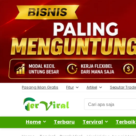
Pasang Iklan Gratis
Fitur
Artikel
Seputar Trad
Home
Terbaru
Terviral
Terbaik