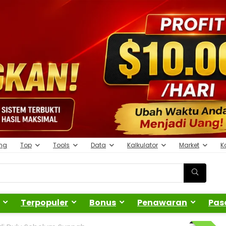
ing
Top
Tools
Data
Kalkulator
Market
K
Terpopuler
Bonus
Penawaran
Pas