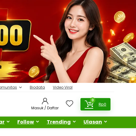
omunitas
Biodata
Video Viral
0
Rp
0
Masuk / Daftar
ar
Follow
Trending
Ulasan