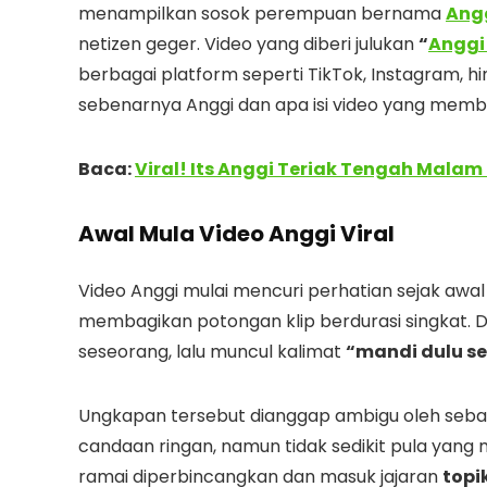
menampilkan sosok perempuan bernama
Ang
netizen geger. Video yang diberi julukan
“
Anggi
berbagai platform seperti TikTok, Instagram, h
sebenarnya Anggi dan apa isi video yang membu
Baca:
Viral! Its Anggi Teriak Tengah Malam
Awal Mula Video Anggi Viral
Video Anggi mulai mencuri perhatian sejak awa
membagikan potongan klip berdurasi singkat. D
seseorang, lalu muncul kalimat
“mandi dulu s
Ungkapan tersebut dianggap ambigu oleh sebag
candaan ringan, namun tidak sedikit pula yang 
ramai diperbincangkan dan masuk jajaran
topi