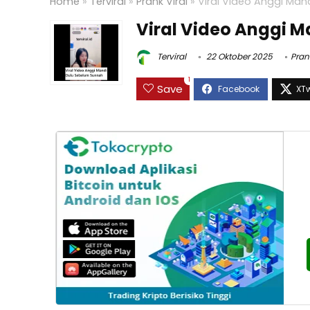
Home
»
Terviral
»
Prank Viral
»
Viral Video Anggi Man
Viral Video Anggi 
Terviral
22 Oktober 2025
Pran
1
Save