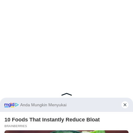
Latest Posts
Viral Mahasiswi FKM Undana Diduga