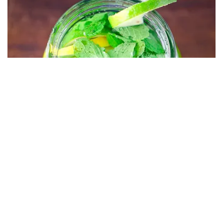
Depresi Usai Sidang Skripsi Berulang Kali
Tertunda
Berita Viral
0
X
Viral Mal Pasang Pagar Tinggi Imbas Isu
Demo Agustus, Polri Pastikan Situasi
Aman dan Tingkatkan Intelijen serta
Patroli Siber
Berita Viral
1
Viral Alutsista Berjejer di Monas Dikaitkan
Demo Besar, Mabes TNI Beri Penjelasan
Berita Viral
2
Viral Ayah Tinggalkan Istri dan Bayi Demi
Dugaan Selingkuhan Sesama Jenis
Berita Viral
2