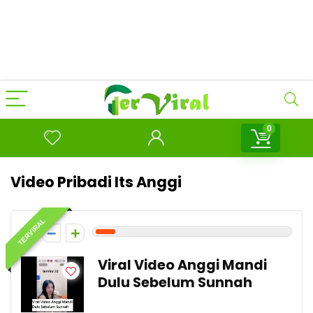
0
Video Pribadi Its Anggi
TERVIRAL
1
Viral Video Anggi Mandi
Dulu Sebelum Sunnah