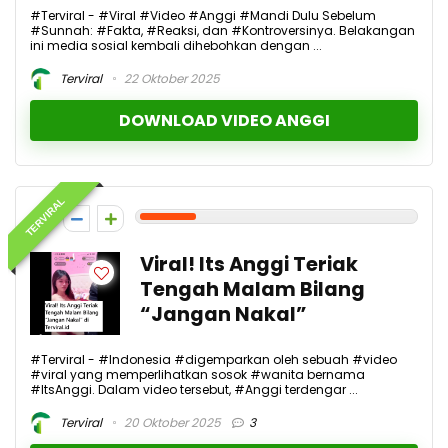
#Terviral - #Viral #Video #Anggi #Mandi Dulu Sebelum
#Sunnah: #Fakta, #Reaksi, dan #Kontroversinya. Belakangan
ini media sosial kembali dihebohkan dengan ...
Terviral
22 Oktober 2025
DOWNLOAD VIDEO ANGGI
TERVIRAL
2
Viral! Its Anggi Teriak
Tengah Malam Bilang
“Jangan Nakal”
#Terviral - #Indonesia #digemparkan oleh sebuah #video
#viral yang memperlihatkan sosok #wanita bernama
#ItsAnggi. Dalam video tersebut, #Anggi terdengar ...
Terviral
20 Oktober 2025
3