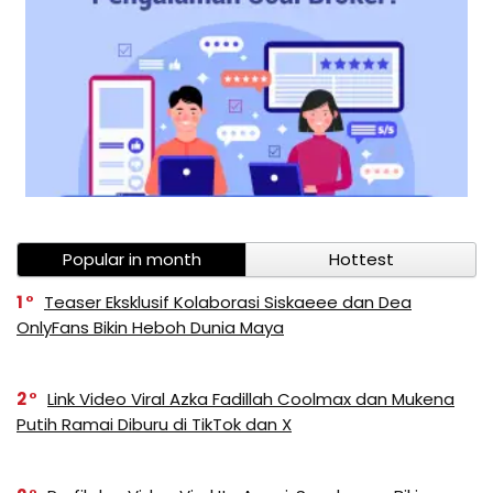
Popular in month
Hottest
1
Teaser Eksklusif Kolaborasi Siskaeee dan Dea
OnlyFans Bikin Heboh Dunia Maya
2
Link Video Viral Azka Fadillah Coolmax dan Mukena
Putih Ramai Diburu di TikTok dan X