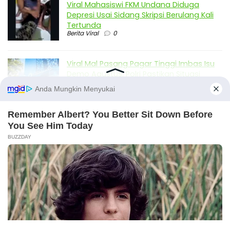
Viral Mahasiswi FKM Undana Diduga
Depresi Usai Sidang Skripsi Berulang Kali
Tertunda
Berita Viral
0
Viral Mal Pasang Pagar Tinggi Imbas Isu
Demo Agustus, Polri Pastikan Situasi
Aman dan Tingkatkan Intelijen serta
Patroli Siber
Berita Viral
1
Viral Alutsista Berjejer di Monas Dikaitkan
Demo Besar, Mabes TNI Beri Penjelasan
Berita Viral
2
Viral Ayah Tinggalkan Istri dan Bayi Demi
Dugaan Selingkuhan Sesama Jenis
X
Berita Viral
2