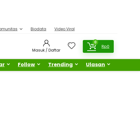
omunitas
Biodata
Video Viral
0
Rp
0
Masuk / Daftar
ar
Follow
Trending
Ulasan