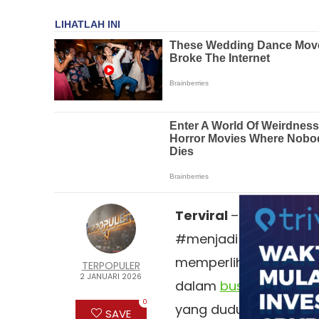
Terviral
– #Kasus #d
#menjadi #sorotan #
memperlihatkan seora
TERPOPULER
2 JANUARI 2026
dalam
bus Transjakar
0
yang duduk tepat di s
SAVE