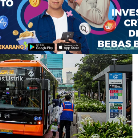
jemahan] UNFAIR RULE – Naisho (Rahasia)