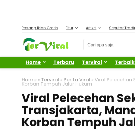
Pasang Iklan Gratis
Fitur
Artikel
Seputar Trad
Home
Terbaru
Terviral
Terbaik
Home
»
Terviral
»
Berita Viral
»
Viral Pelecehan
Korban Tempuh Jalur Hukum
Viral Pelecehan Se
Transjakarta, Man
Korban Tempuh Ja