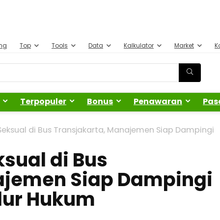
ing
Top
Tools
Data
Kalkulator
Market
K
Terpopuler
Bonus
Penawaran
Pas
 Seksual di Bus Transjakarta, Manajemen Siap Dampingi
ksual di Bus
ajemen Siap Dampingi
lur Hukum