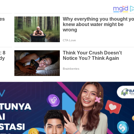
ugaan #pelecehan #seksual #kembali
publik #setelah #sebuah #
video viral
ng perempuan menjadi korban pelecehan di
ta
. Pelaku diketahui merupakan seorang pria
ebelah korban saat kejadian berlangsung.