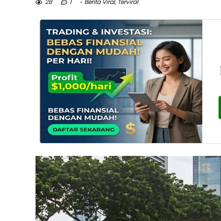
28
1
Berita Viral
,
Terviral