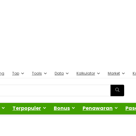
ing
Top
Tools
Data
Kalkulator
Market
K
Terpopuler
Bonus
Penawaran
Pas