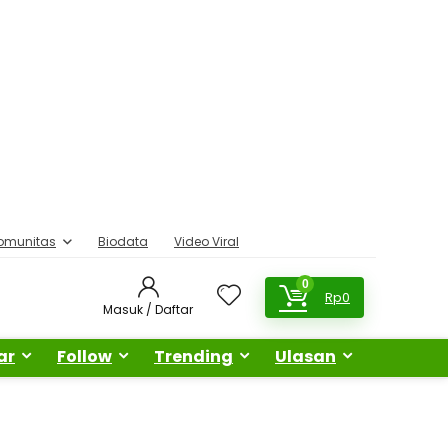
omunitas
Biodata
Video Viral
0
Rp
0
Masuk / Daftar
ar
Follow
Trending
Ulasan