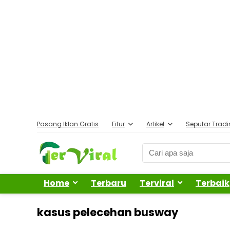
Pasang Iklan Gratis
Fitur
Artikel
Seputar Trad
Home
Terbaru
Terviral
Terbaik
kasus pelecehan busway