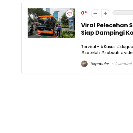
0
Viral Pelecehan 
Siap Dampingi K
Terviral - #Kasus #duga
#setelah #sebuah #video
Terpopuler
2 Januari