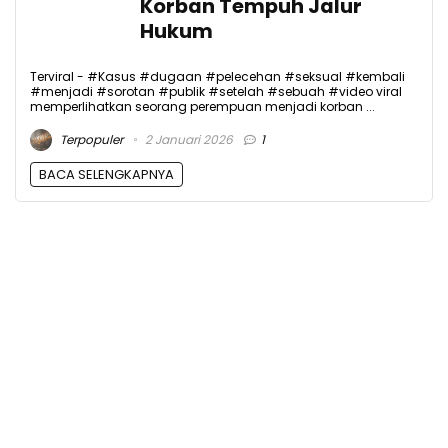
Korban Tempuh Jalur
Hukum
Terviral - #Kasus #dugaan #pelecehan #seksual #kembali
#menjadi #sorotan #publik #setelah #sebuah #video viral
memperlihatkan seorang perempuan menjadi korban ...
Terpopuler
2 Januari 2026
1
BACA SELENGKAPNYA