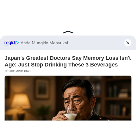
Latest Posts
Viral Mahasiswi FKM Undana Diduga
Depresi Usai Sidang Skripsi Berulang Kali
X
Tertunda
Berita Viral
0
Viral Mal Pasang Pagar Tinggi Imbas Isu