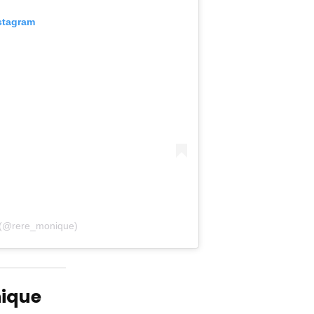
stagram
(@rere_monique)
nique