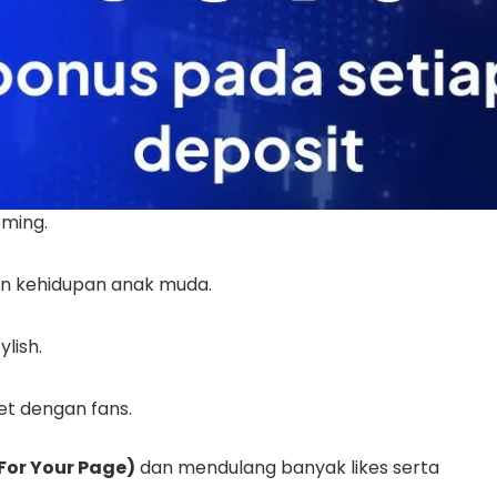
karena beberapa
video viral
di TikTok yang berhasil
a menampilkan:
oming.
an kehidupan anak muda.
lish.
t dengan fans.
For Your Page)
dan mendulang banyak likes serta