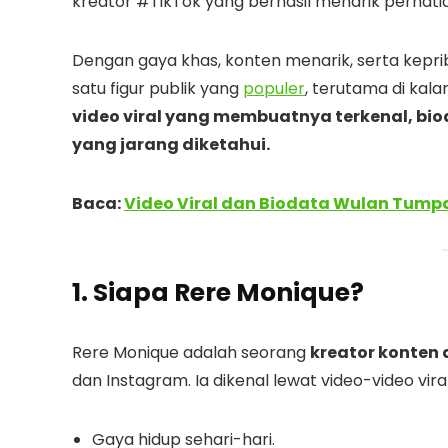
kreator #TikTok yang berhasil menarik perhatia
Dengan gaya khas, konten menarik, serta kepri
satu figur publik yang
populer
, terutama di kal
video viral yang membuatnya terkenal, biod
yang jarang diketahui.
Baca:
Video Viral dan Biodata Wulan Tum
1. Siapa Rere Monique?
Rere Monique adalah seorang
kreator konten 
dan Instagram. Ia dikenal lewat video-video vi
Gaya hidup sehari-hari.