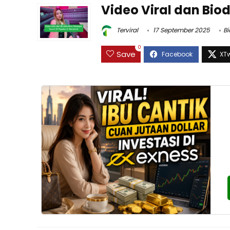
Video Viral dan Bio
Terviral
17 September 2025
B
0
Save