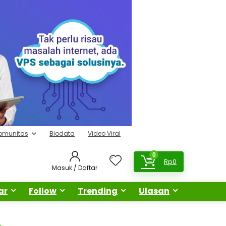
omunitas
Biodata
Video Viral
0
Rp
0
Masuk / Daftar
ar
Follow
Trending
Ulasan