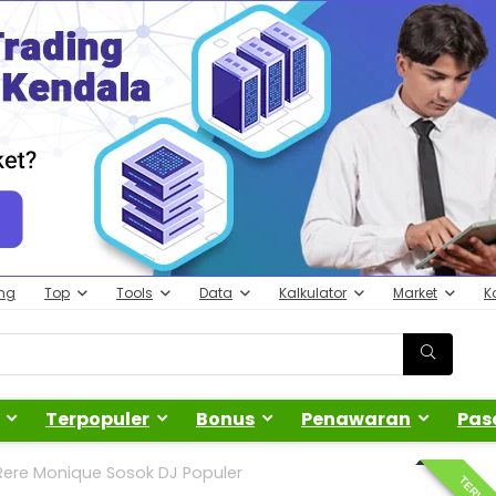
ing
Top
Tools
Data
Kalkulator
Market
K
Terpopuler
Bonus
Penawaran
Pas
 Rere Monique Sosok DJ Populer