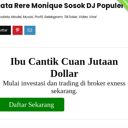
TERVIR
data Rere Monique Sosok DJ Populer
iodata
,
Model
,
Musisi
,
Profil
,
Selebgram
,
TikToker
,
Video Viral