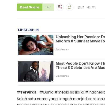
+1
Deal Score
2
95
#
Terviral
– #Dunia #media sosial di #Indones
Salah satu nama yang tengah menjadi sorotan