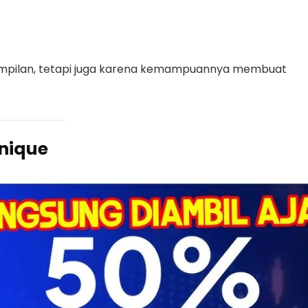
ampilan, tetapi juga karena kemampuannya membuat
onique
 mana ia berinteraksi dengan penggemar, mengunggah vide
n.