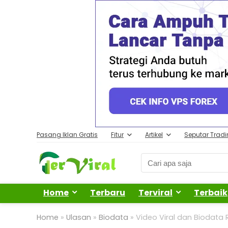
Pasang Iklan Gratis
Fitur
Artikel
Seputar Trad
Home
Terbaru
Terviral
Terbaik
Home
»
Ulasan
»
Biodata
»
Video Viral dan Biodata