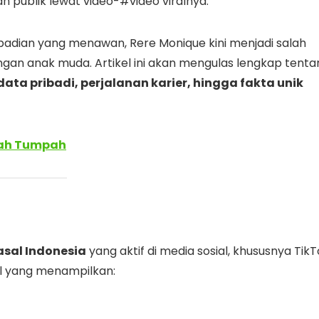
n publik lewat video-#video viralnya.
badian yang menawan, Rere Monique kini menjadi salah
angan anak muda. Artikel ini akan mengulas lengkap tenta
ata pribadi, perjalanan karier, hingga fakta unik
pah Tumpah
asal Indonesia
yang aktif di media sosial, khususnya Tik
ral yang menampilkan: