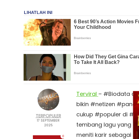
Terviral
– #Biodata da
bikin #netizen #panas
cukup #populer di #ind
TERPOPULER
17 SEPTEMBER
tembang lagu yang be
2025
meniti karir sebagai p
0