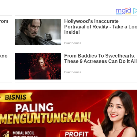
n #Video #viral
Mona Ochan
Di #tiktok yang
 #dingin.
Mona Ochan
adalah pedangdut yang
ustri #hiburan tanah air. Dikenal lewat
rjudul Janda Mah Bebas,
Mona Ochan
rupanya
enyanyi sejak ia berusia remaja.