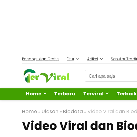
Pasang Iklan Gratis
Fitur
Artikel
Seputar Trad
Home
Terbaru
Terviral
Terbaik
Home
»
Ulasan
»
Biodata
»
Video Viral dan Bi
Video Viral dan B