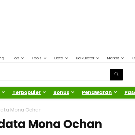
ing
Top
Tools
Data
Kalkulator
Market
K
Terpopuler
Bonus
Penawaran
Pas
odata Mona Ochan
iodata Mona Ochan