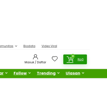
omunitas
Biodata
Video Viral
0
Rp
0
Masuk / Daftar
ar
Follow
Trending
Ulasan