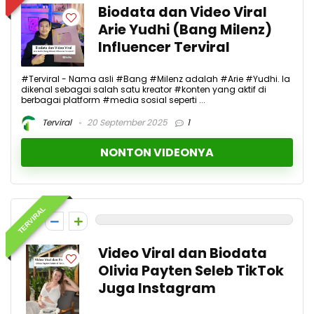
Biodata dan Video Viral
Arie Yudhi (Bang Milenz)
Influencer Terviral
#Terviral - Nama asli #Bang #Milenz adalah #Arie #Yudhi. Ia
dikenal sebagai salah satu kreator #konten yang aktif di
berbagai platform #media sosial seperti ...
Terviral
20 September 2025
1
NONTON VIDEONYA
TERVIRAL
0
Video Viral dan Biodata
Olivia Payten Seleb TikTok
Juga Instagram