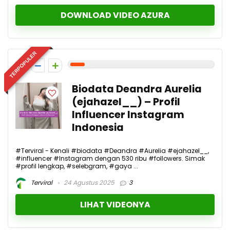
DOWNLOAD VIDEO AZURA
TERPOPULER
1
Biodata Deandra Aurelia
(ejahazel__) – Profil
Influencer Instagram
Indonesia
#Terviral - Kenali #biodata #Deandra #Aurelia #ejahazel__,
#influencer #Instagram dengan 530 ribu #followers. Simak
#profil lengkap, #selebgram, #gaya ...
Terviral
24 Agustus 2025
3
LIHAT VIDEONYA