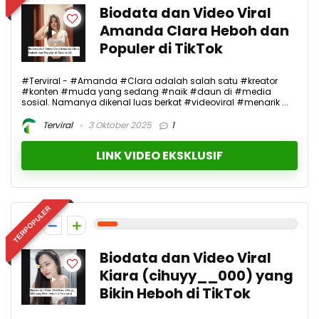
Biodata dan Video Viral
Amanda Clara Heboh dan
Populer di TikTok
#Terviral - #Amanda #Clara adalah salah satu #kreator
#konten #muda yang sedang #naik #daun di #media
sosial. Namanya dikenal luas berkat #videoviral #menarik ...
Terviral
3 Oktober 2025
1
LINK VIDEO EKSKLUSIF
TERPOPULER
1
Biodata dan Video Viral
Kiara (cihuyy__000) yang
Bikin Heboh di TikTok