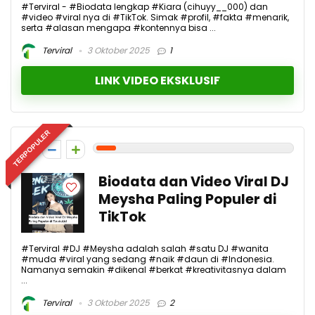
#Terviral - #Biodata lengkap #Kiara (cihuyy__000) dan
#video #viral nya di #TikTok. Simak #profil, #fakta #menarik,
serta #alasan mengapa #kontennya bisa ...
Terviral
3 Oktober 2025
1
LINK VIDEO EKSKLUSIF
TERPOPULER
1
Biodata dan Video Viral DJ
Meysha Paling Populer di
TikTok
#Terviral #DJ #Meysha adalah salah #satu DJ #wanita
#muda #viral yang sedang #naik #daun di #Indonesia.
Namanya semakin #dikenal #berkat #kreativitasnya dalam
...
Terviral
3 Oktober 2025
2