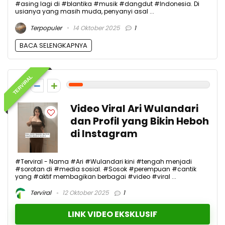
#asing lagi di #blantika #musik #dangdut #Indonesia. Di
usianya yang masih muda, penyanyi asal ...
Terpopuler
14 Oktober 2025
1
BACA SELENGKAPNYA
TERVIRAL
1
Video Viral Ari Wulandari
dan Profil yang Bikin Heboh
di Instagram
#Terviral - Nama #Ari #Wulandari kini #tengah menjadi
#sorotan di #media sosial. #Sosok #perempuan #cantik
yang #aktif membagikan berbagai #video #viral ...
Terviral
12 Oktober 2025
1
LINK VIDEO EKSKLUSIF