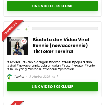
LINK VIDEO EKSKLUSIF
TERPOPULER
0
Biodata dan Video Viral
Rennie (newaccrennie)
TikToker Terviral
#Terviral - #Rennie, dengan #nama #akun #populer dan
#viral #newaccrennie, adalah salah #satu #kreator #konten
#TikTok yang #berhasil #mencuri #perhatian ...
Terviral
3 Oktober 2025
1
LINK VIDEO EKSKLUSIF