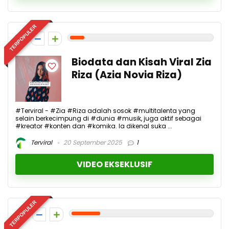
TERPOPULER
1
Biodata dan Kisah Viral Zia
Riza (Azia Novia Riza)
#Terviral - #Zia #Riza adalah sosok #multitalenta yang
selain berkecimpung di #dunia #musik, juga aktif sebagai
#kreator #konten dan #komika. Ia dikenal suka ...
Terviral
20 September 2025
1
VIDEO EKSEKLUSIF
TERPOPULER
2