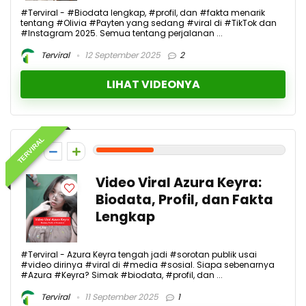
#Terviral - #Biodata lengkap, #profil, dan #fakta menarik
tentang #Olivia #Payten yang sedang #viral di #TikTok dan
#Instagram 2025. Semua tentang perjalanan ...
Terviral
12 September 2025
2
LIHAT VIDEONYA
TERVIRAL
3
Video Viral Azura Keyra:
Biodata, Profil, dan Fakta
Lengkap
#Terviral - Azura Keyra tengah jadi #sorotan publik usai
#video dirinya #viral di #media #sosial. Siapa sebenarnya
#Azura #Keyra? Simak #biodata, #profil, dan ...
Terviral
11 September 2025
1