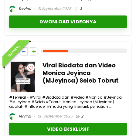
Terviral
21 September 2025
3
DWONLOAD VIDEONYA
TERVIRAL
3
Viral Biodata dan Video
Monica Jeyinca
(MJeyinca) Seleb Tobrut
#Terviral - #Viral #Biodata dan #Video #Monica #Jeyinca
#MJeyinca #Seleb #Tobrut. Monica Jeyinca (MJeyinca)
adalah #influencer #muda yang menarik perhatian ...
Terviral
20 September 2025
2
VIDEO EKSKLUSIF