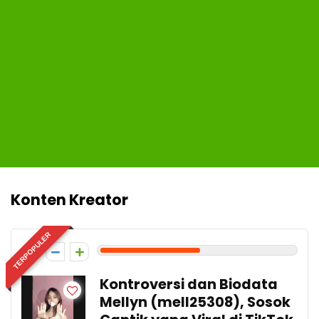
Konten Kreator
TERPOPULER
5
Kontroversi dan Biodata
Mellyn (mell25308), Sosok