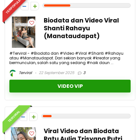
TERPOPULER
3
Biodata dan Video Viral
Shanti Rahayu
(Manataudapat)
#Terviral - #Biodata dan #Video #Viral #Shanti #Rahayu
atau #Manataudapat. Dari sekian banyak #kreator yang
bermunculan, salah satu yang sedang #naik daun ...
Terviral
22 September 2025
3
VIDEO VIP
TERVIRAL
1
Viral Video dan Biodata
Ratu Aulia Trisyana Putri