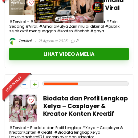
Biodata dan Profil Amalia
Mutya Zain Sedang Viral
#Terviral - #Biodata dan #Profil #Amalia #Mutya #Zain
Sedang #Viral. #AmaliaMutya Zain mulai dikenal #publik
sejak aktif mengunggah #konten #heboh #gaya ...
Terviral
21 Agustus 2025
3
LIHAT VIDEO AMELIA
TERPOPULER
4
Biodata dan Profil Lengkap
Xelya – Cosplayer &
Kreator Konten Kreatif
#Terviral - Biodata dan Profil Lengkap #Xelya – Cosplayer &
Kreator Konten #Kreatif. #Biodata lengkap Xelya
(@xelyaaahere97), #cosplayer dan #kreator ...