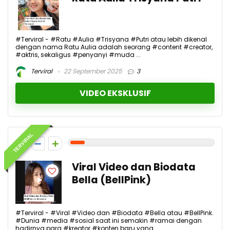
#Terviral - #Ratu #Aulia #Trisyana #Putri atau lebih dikenal
dengan nama Ratu Aulia adalah seorang #content #creator,
#aktris, sekaligus #penyanyi #muda ...
Terviral
22 September 2025
3
VIDEO EKSKLUSIF
TERVIRAL
1
Viral Video dan Biodata
Bella (BellPink)
#Terviral - #Viral #Video dan #Biodata #Bella atau #BellPink.
#Dunia #media #sosial saat ini semakin #ramai dengan
hadirnya para #kreator #konten baru yang ...