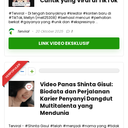
Cantik yang Viral di TikTok
#Terviral - Di tengah banyaknya #kreator #konten baru di
#TikTok, Mellyn (mell25308) #berhasil mencuri #perhatian
berkat #gayanya yang #unik dan #ekspresinya ...
Terviral
20 Oktober 2025
1
LINK VIDEO EKSKLUSIF
TERPOPULER
0
Video Panas Shinta Gisul:
Biodata dan Perjalanan
Karier Penyanyi Dangdut
Multitalenta yang
Mendunia
Terviral - #Shinta Gisul #telah #menjadi #nama yang #tidak