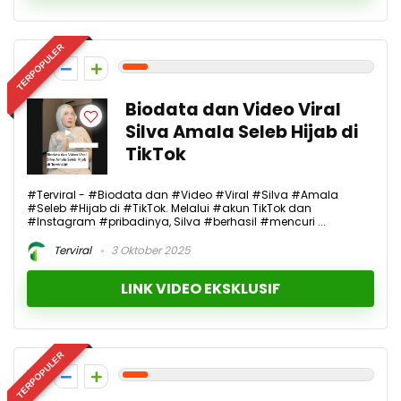
TERPOPULER
1
Biodata dan Video Viral
Silva Amala Seleb Hijab di
TikTok
#Terviral - #Biodata dan #Video #Viral #Silva #Amala
#Seleb #Hijab di #TikTok. Melalui #akun TikTok dan
#Instagram #pribadinya, Silva #berhasil #mencuri ...
Terviral
3 Oktober 2025
LINK VIDEO EKSKLUSIF
TERPOPULER
1