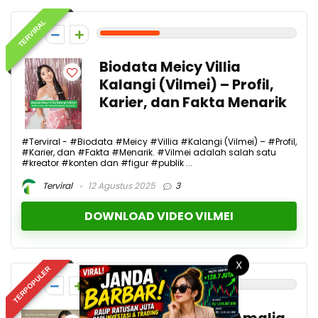
TERVIRAL
3
Biodata Meicy Villia
Kalangi (Vilmei) – Profil,
Karier, dan Fakta Menarik
#Terviral - #Biodata #Meicy #Villia #Kalangi (Vilmei) – #Profil,
#Karier, dan #Fakta #Menarik. #Vilmei adalah salah satu
#kreator #konten dan #figur #publik ...
Terviral
12 Agustus 2025
3
DOWNLOAD VIDEO VILMEI
X
TERPOPULER
2