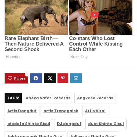
0
Save
TAGS:
Aneka Safari Records
Angkasa Records
Artis Dangdut
artis Trenggalek
Artis Viral
biodata Shinta Gisul
DJ dangdut
duet Shinta Gisul
fakta menarik Shinta Gisul
followers Shinta Gisul