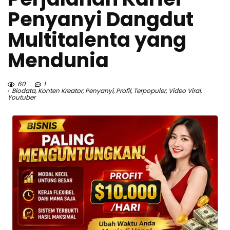
Penyanyi Dangdut
Multitalenta yang
Mendunia
60
1
Biodata
,
Konten Kreator
,
Penyanyi
,
Profil
,
Terpopuler
,
Video Viral
,
Youtuber