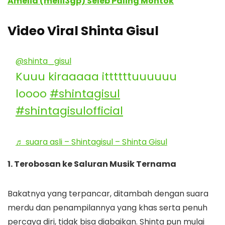
Amelia (melii3gp) Seleb Paling Montok
Video Viral
Shinta Gisul
@shinta_gisul
Kuuu kiraaaaa ittttttuuuuuu
loooo
#shintagisul
#shintagisulofficial
♬ suara asli – Shintagisul – Shinta Gisul
1. Terobosan ke Saluran Musik Ternama
Bakatnya yang terpancar, ditambah dengan suara
merdu dan penampilannya yang khas serta penuh
percaya diri, tidak bisa diabaikan. Shinta pun mulai