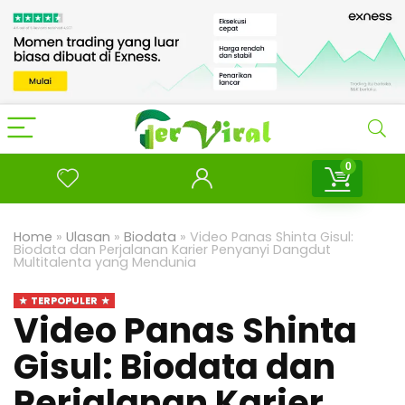
0
Home
»
Ulasan
»
Biodata
»
Video Panas Shinta Gisul:
Biodata dan Perjalanan Karier Penyanyi Dangdut
Multitalenta yang Mendunia
TERPOPULER
Video Panas Shinta
Gisul: Biodata dan
Perjalanan Karier