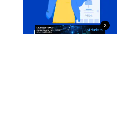
X
Profil Pengusaha Muhammad Khudori
Bisnis Petani