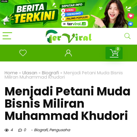
0
Home
»
Ulasan
»
Biografi
»
Menjadi Petani Muda Bisnis
Miliran Muhammad Khudori
Menjadi Petani Muda
Bisnis Miliran
Muhammad Khudori
4
0
Biografi
,
Pengusaha