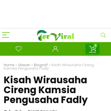
0
Home
»
Ulasan
»
Biografi
»
Kisah Wirausaha Cireng
Kamsia Pengusaha Fadly
Kisah Wirausaha
Cireng Kamsia
Pengusaha Fadly