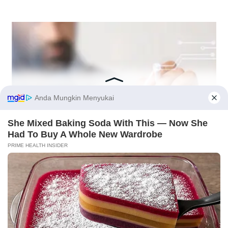
Popular in month
Hottest
4
Viral! Video Novi Cindo Prank Tukang Batagor di
Dalam Mobil Bebas Remes
X