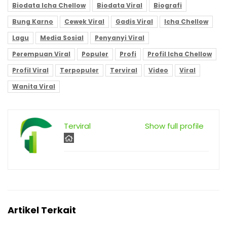
Biodata Icha Chellow
Biodata Viral
Biografi
Bung Karno
Cewek Viral
Gadis Viral
Icha Chellow
Lagu
Media Sosial
Penyanyi Viral
Perempuan Viral
Populer
Profi
Profil Icha Chellow
Profil Viral
Terpopuler
Terviral
Video
Viral
Wanita Viral
Terviral
Show full profile
Artikel Terkait