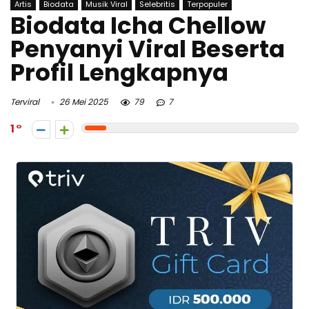
Artis
Biodata
Musik Viral
Selebritis
Terpopuler
Biodata Icha Chellow
Penyanyi Viral Beserta
Profil Lengkapnya
Terviral
26 Mei 2025
79
7
1