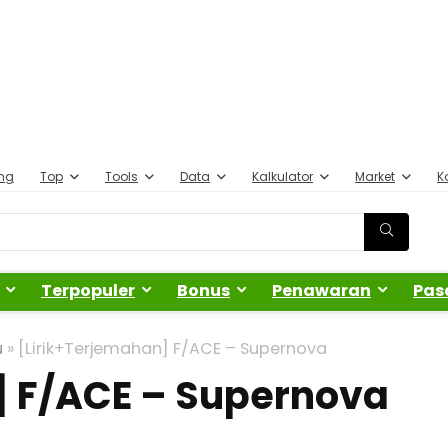
ing
Top
Tools
Data
Kalkulator
Market
K
Terpopuler
Bonus
Penawaran
Pas
u
»
[Lirik+Terjemahan] F/ACE – Supernova
] F/ACE – Supernova