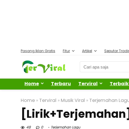
Pasang Iklan Gratis
Fitur
Artikel
Seputar Trad
Home
Terbaru
Terviral
Terbaik
Home
»
Terviral
»
Musik Viral
»
Terjemahan Lag
[Lirik+Terjemahan
48
0
Terjemahan Lagu