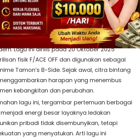
 THE SONG /
楽曲について:
va” dari F/ACE menyoroti perjalanan
dan kekuatan untuk tetap terhubung di tengah
ern. Lagu ini dirilis pada 20 Oktober 2025
rilisan fisik F/ACE OFF dan digunakan sebagai
nime Tamon’s B-Side. Sejak awal, citra bintang
 menggambarkan harapan yang menembus
men kebangkitan dan perubahan.
rjemahan lagu ini, tergambar pertemuan berbagai
menjadi energi besar layaknya ledakan
unikan pribadi tidak disembunyikan, tetapi
kuatan yang menyatukan. Arti lagu ini