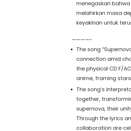
menegaskan bahwa k
melahirkan masa de
keyakinan untuk terus
————-
The song “Supernova”
connection amid chao
the physical CD F/ACE
anime, framing stars 
The song’s interpret
together, transforming
supernova, their uni
Through the lyrics an
collaboration are ce