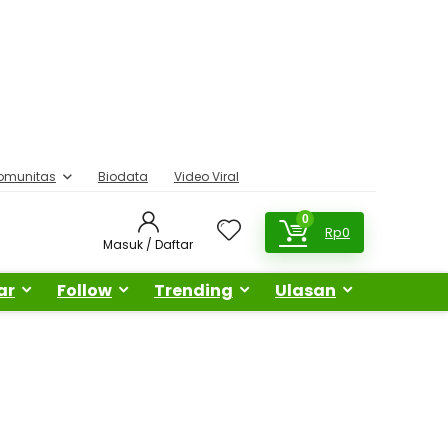
omunitas
Biodata
Video Viral
0
Rp
0
Masuk / Daftar
ar
Follow
Trending
Ulasan