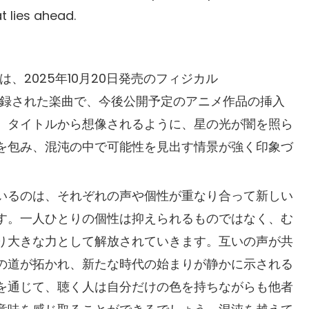
t lies ahead.
va」は、2025年10月20日発売のフィジカル
F』に収録された楽曲で、今後公開予定のアニメ作品の挿入
。タイトルから想像されるように、星の光が闇を照ら
を包み、混沌の中で可能性を見出す情景が強く印象づ
いるのは、それぞれの声や個性が重なり合って新しい
す。一人ひとりの個性は抑えられるものではなく、む
り大きな力として解放されていきます。互いの声が共
の道が拓かれ、新たな時代の始まりが静かに示される
を通じて、聴く人は自分だけの色を持ちながらも他者