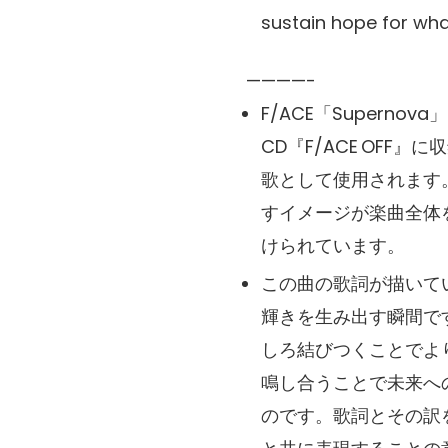
sustain hope for wha
————-
F/ACE「Superno
CD『F/ACE OF
歌として使用されます
すイメージが楽曲全体
けられています。
この曲の歌詞が描いて
輝きを生み出す瞬間で
しろ結びつくことでよ
鳴し合うことで未来へ
のです。歌詞とその訳