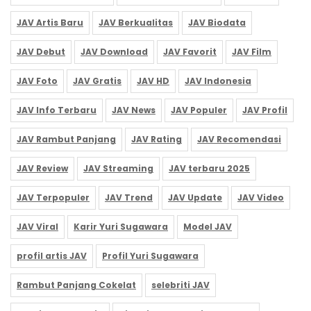
JAV Artis Baru
JAV Berkualitas
JAV Biodata
JAV Debut
JAV Download
JAV Favorit
JAV Film
JAV Foto
JAV Gratis
JAV HD
JAV Indonesia
JAV Info Terbaru
JAV News
JAV Populer
JAV Profil
JAV Rambut Panjang
JAV Rating
JAV Recomendasi
JAV Review
JAV Streaming
JAV terbaru 2025
JAV Terpopuler
JAV Trend
JAV Update
JAV Video
JAV Viral
Karir Yuri Sugawara
Model JAV
profil artis JAV
Profil Yuri Sugawara
Rambut Panjang Cokelat
selebriti JAV