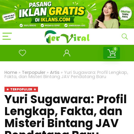
0
Home
»
Terpopuler
»
Artis
»
Yuri Sugawara: Profil Lengkap,
Fakta, dan Misteri Bintang JAV Pendatang Baru
TERPOPULER
Yuri Sugawara: Profil
Lengkap, Fakta, dan
Misteri Bintang JAV