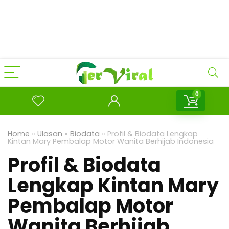
0
Home
»
Ulasan
»
Biodata
»
Profil & Biodata Lengkap
Kintan Mary Pembalap Motor Wanita Berhijab Indonesia
Profil & Biodata
Lengkap Kintan Mary
Pembalap Motor
Wanita Berhijab