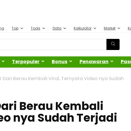
ing
Top
Tools
Data
Kalkulator
Market
K
Terpopuler
Bonus
Penawaran
Pas
ur Dari Berau Kembali Viral, Ternyata Video nya Sudah
Dari Berau Kembali
deo nya Sudah Terjadi