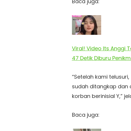
Baca juga:
Viral! Video Its Anggi 
47 Detik Diburu Penikm
“Setelah kami telusuri,
sudah ditangkap dan di
korban berinisial Y,” j
Baca juga: