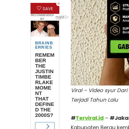
0
SAVE
Viral – Video syur Dar
Terjadi Tahun Lalu
#
Terviral.id
–
#Jaka
Kabupaten Berau kemb