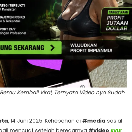
i Berau Kembali Viral, Ternyata Video nya Sudah
rta
, 14 Juni 2025. Kehebohan di
#media
sosial
ali mencuat setelah beredarnya
#video
syu
r