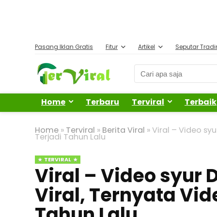
Pasang Iklan Gratis
Fitur
Artikel
Seputar Trad
Home
Terbaru
Terviral
Terbaik
Home
»
Terviral
»
Berita Viral
»
Viral – Video sy
Terjadi Tahun Lalu
TERVIRAL
Viral – Video syur 
Viral, Ternyata Vi
Tahun Lalu