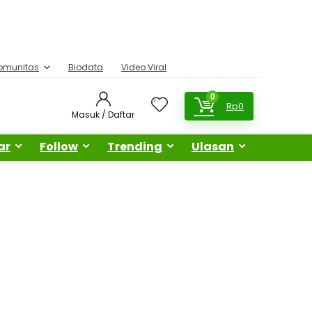
omunitas
Biodata
Video Viral
0
Rp
0
Masuk / Daftar
ar
Follow
Trending
Ulasan