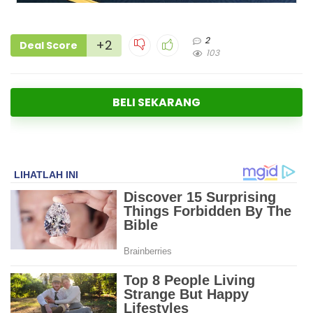
2
+2
Deal Score
103
BELI SEKARANG