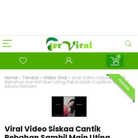
0
Home
»
Terviral
»
Video Viral
»
Viral Video Siskaa Cantik
TERVIRAL
Rebahan Sambil Main Uting Pakai Lidah Cuplikan 5 Menit
Diburu Netizen
Viral Video Siskaa Cantik
Rebahan Sambil Main Uting