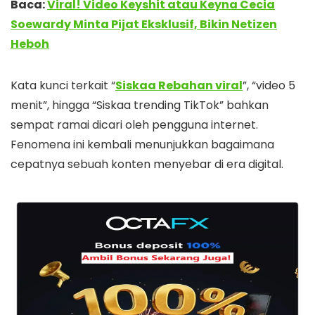
Baca:
Viral! Video Keyshit atau Keyna Cecia
Soewardy Minta Pijat Eksklusif, Bikin Netizen
Heboh
Kata kunci terkait “
Siskaa Rebahan viral
”, “video 5
menit”, hingga “Siskaa trending TikTok” bahkan
sempat ramai dicari oleh pengguna internet.
Fenomena ini kembali menunjukkan bagaimana
cepatnya sebuah konten menyebar di era digital.