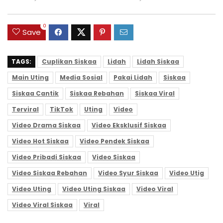
0
Save
TAGS:
Cuplikan Siskaa
Lidah
Lidah Siskaa
Main Uting
Media Sosial
Pakai Lidah
Siskaa
Siskaa Cantik
Siskaa Rebahan
Siskaa Viral
Terviral
TikTok
Uting
Video
Video Drama Siskaa
Video Eksklusif Siskaa
Video Hot Siskaa
Video Pendek Siskaa
Video Pribadi Siskaa
Video Siskaa
Video Siskaa Rebahan
Video Syur Siskaa
Video Utig
Video Uting
Video Uting Siskaa
Video Viral
Video Viral Siskaa
Viral