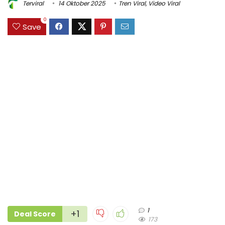
Terviral
14 Oktober 2025
Tren Viral
,
Video Viral
0
Save
1
+1
Deal Score
173