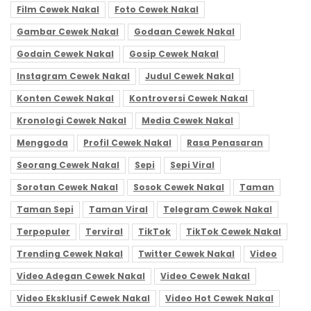
Film Cewek Nakal
Foto Cewek Nakal
Gambar Cewek Nakal
Godaan Cewek Nakal
Godain Cewek Nakal
Gosip Cewek Nakal
Instagram Cewek Nakal
Judul Cewek Nakal
Konten Cewek Nakal
Kontroversi Cewek Nakal
Kronologi Cewek Nakal
Media Cewek Nakal
Menggoda
Profil Cewek Nakal
Rasa Penasaran
Seorang Cewek Nakal
Sepi
Sepi Viral
Sorotan Cewek Nakal
Sosok Cewek Nakal
Taman
Taman Sepi
Taman Viral
Telegram Cewek Nakal
Terpopuler
Terviral
TikTok
TikTok Cewek Nakal
Trending Cewek Nakal
Twitter Cewek Nakal
Video
Video Adegan Cewek Nakal
Video Cewek Nakal
Video Eksklusif Cewek Nakal
Video Hot Cewek Nakal