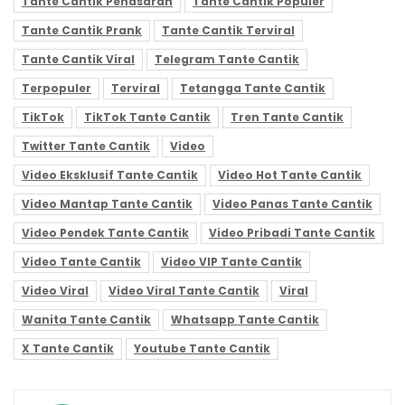
Tante Cantik Penasaran
Tante Cantik Populer
Tante Cantik Prank
Tante Cantik Terviral
Tante Cantik Viral
Telegram Tante Cantik
Terpopuler
Terviral
Tetangga Tante Cantik
TikTok
TikTok Tante Cantik
Tren Tante Cantik
Twitter Tante Cantik
Video
Video Eksklusif Tante Cantik
Video Hot Tante Cantik
Video Mantap Tante Cantik
Video Panas Tante Cantik
Video Pendek Tante Cantik
Video Pribadi Tante Cantik
Video Tante Cantik
Video VIP Tante Cantik
Video Viral
Video Viral Tante Cantik
Viral
Wanita Tante Cantik
Whatsapp Tante Cantik
X Tante Cantik
Youtube Tante Cantik