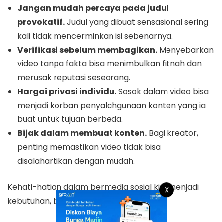
Jangan mudah percaya pada judul
provokatif.
Judul yang dibuat sensasional sering
kali tidak mencerminkan isi sebenarnya.
Verifikasi sebelum membagikan.
Menyebarkan
video tanpa fakta bisa menimbulkan fitnah dan
merusak reputasi seseorang.
Hargai privasi individu.
Sosok dalam video bisa
menjadi korban penyalahgunaan konten yang ia
buat untuk tujuan berbeda.
Bijak dalam membuat konten.
Bagi kreator,
penting memastikan video tidak bisa
disalahartikan dengan mudah.
Kehati-hatian dalam bermedia sosial kini menjadi
X
kebutuhan, bukan sekadar pilihan.