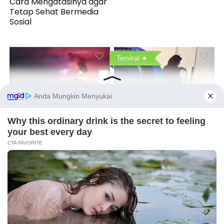
Cara Mengatasinya agar
Tetap Sehat Bermedia
Sosial
Terviral
Video Viral Erupsi Gunung
VIDEO Mahasiswa
Anak Krakatau Ternyata
Terkam Mesum di Ruang
Hoaks, Badan Geologi
Kelas Unair Bikin Viral
Minta Masyarakat
Jangan Mudah Percaya
X
1 Comment