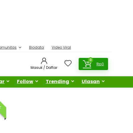
omunitas
Biodata
Video Viral
0
Rp
0
Masuk / Daftar
ar
Follow
Trending
Ulasan
AL