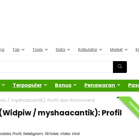
ing
Top
Tools
Data
Kalkulator
Market
K
Terpopuler
Bonus
Penawaran
Pas
iw / myshaacantik): Profil dan Kontroversi
TERVIR
(Widpiw / myshaacantik): Profil
iodata
,
Profil
,
Selebgram
,
TikToker
,
Video Viral