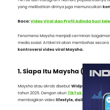
yang melibatkan dirinya juga memunculkan
kon
Baca:
Video Viral dan Profil Adinda Suci Sel
Fenomena Maysha menjadi cerminan bagaiman
media sosial. Artikel ini akan membahas secar
kontroversi video viral Maysha.
1. Siapa Itu Maysha (Widpiw
Maysha atau akrab disebut
Widpiw
merupakan s
tahun 2025. Dengan akun
TikTok myshaacant
membagikan video
lifestyle, daily vlog, hin