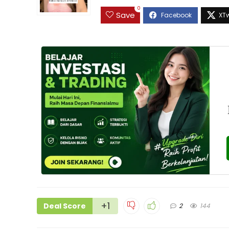
0
Save
+1
Deal Score
2
144