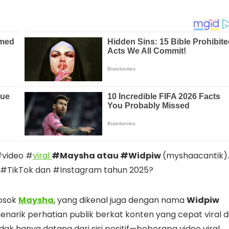
#video #
viral
#Maysha atau #Widpiw
(myshaacantik).
 #TikTok dan #Instagram tahun 2025?
sosok
Maysha
, yang dikenal juga dengan nama
Widpiw
 menarik perhatian publik berkat konten yang cepat viral d
ak hanya datang dari sisi positif—beberapa video viral