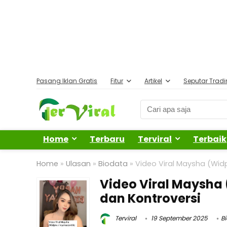
Pasang Iklan Gratis
Fitur
Artikel
Seputar Trad
Home
Terbaru
Terviral
Terbaik
Home
»
Ulasan
»
Biodata
»
Video Viral Maysha (Widp
Video Viral Maysha 
dan Kontroversi
Terviral
19 September 2025
B