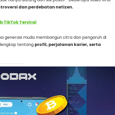
troversi dan perdebatan netizen.
eb TikTok Terviral
a generasi muda membangun citra dan pengaruh di
a lengkap tentang
profil, perjalanan karier, serta
 / myshaacantik)?
alah satu kreator konten muda yang tengah naik daun 
ik
dan
Instagram widmyshaa
, ia dikenal aktif
gga konten hiburan.