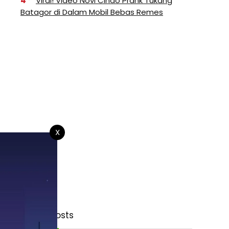
4
Viral! Video Novi Cindo Prank Tukang
Batagor di Dalam Mobil Bebas Remes
X
di
Latest Posts