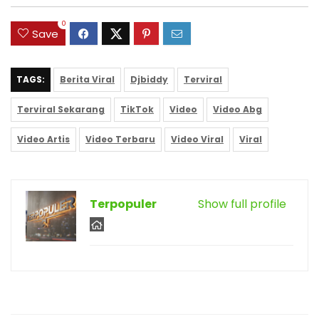
0
Save
TAGS:
Berita Viral
Djbiddy
Terviral
Terviral Sekarang
TikTok
Video
Video Abg
Video Artis
Video Terbaru
Video Viral
Viral
Terpopuler
Show full profile