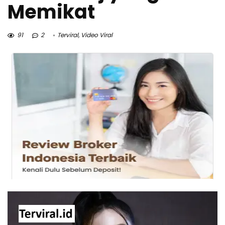
Memikat
91
2
Terviral
,
Video Viral