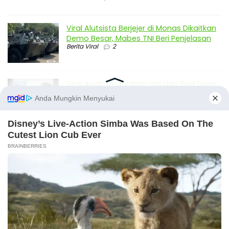
Viral Alutsista Berjejer di Monas Dikaitkan
Demo Besar, Mabes TNI Beri Penjelasan
Berita Viral
2
Viral Ayah Tinggalkan Istri dan Bayi Demi
Dugaan Selingkuhan Sesama Jenis
Berita Viral
2
Viral Lagu Kicau Mania di Luar Negeri,
Liriknya Disangka “Getcho Money Up”
hingga Ramai di TikTok Global
Musik Viral
2
X