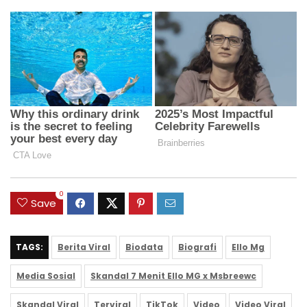
0
Save
TAGS:
Berita Viral
Biodata
Biografi
Ello Mg
Media Sosial
Skandal 7 Menit Ello MG x Msbreewc
Skandal Viral
Terviral
TikTok
Video
Video Viral