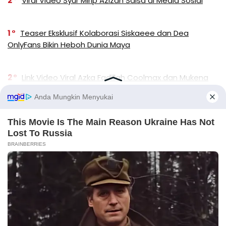
2
Viral Video Syur Mirip Azizah Salsa di Media Sosial
1
Teaser Eksklusif Kolaborasi Siskaeee dan Dea
OnlyFans Bikin Heboh Dunia Maya
2
Link Video Viral Azka Fadillah Coolmax dan Mukena
Putih Ramai Diburu di TikTok dan X
4
Biodata dan Profil Andini Permata yang Sedang
Viral
2
Profil dan Video Viral Its Anggi: Sosok yang Bikin
Heboh TikTok dan Instagram
X