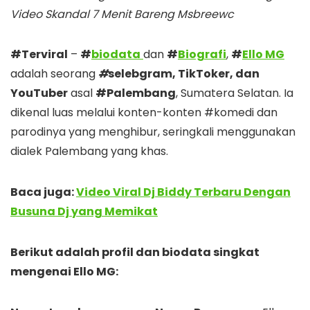
Video Skandal 7 Menit Bareng Msbreewc
#Terviral
–
#
biodata
dan
#
Biografi
,
#
Ello MG
adalah seorang
#
selebgram, TikToker, dan
YouTuber
asal
#Palembang
, Sumatera Selatan. Ia
dikenal luas melalui konten-konten #komedi dan
parodinya yang menghibur, seringkali menggunakan
dialek Palembang yang khas.
Baca juga:
Video Viral Dj Biddy Terbaru Dengan
Busuna Dj yang Memikat
Berikut adalah profil dan biodata singkat
mengenai Ello MG: