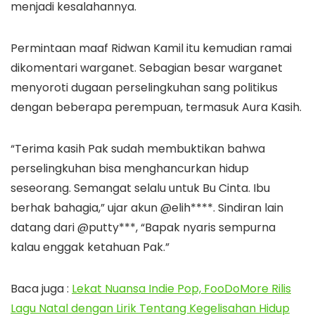
menjadi kesalahannya.
Permintaan maaf Ridwan Kamil itu kemudian ramai
dikomentari warganet. Sebagian besar warganet
menyoroti dugaan perselingkuhan sang politikus
dengan beberapa perempuan, termasuk Aura Kasih.
“Terima kasih Pak sudah membuktikan bahwa
perselingkuhan bisa menghancurkan hidup
seseorang. Semangat selalu untuk Bu Cinta. Ibu
berhak bahagia,” ujar akun @elih****. Sindiran lain
datang dari @putty***, “Bapak nyaris sempurna
kalau enggak ketahuan Pak.”
Baca juga :
Lekat Nuansa Indie Pop, FooDoMore Rilis
Lagu Natal dengan Lirik Tentang Kegelisahan Hidup