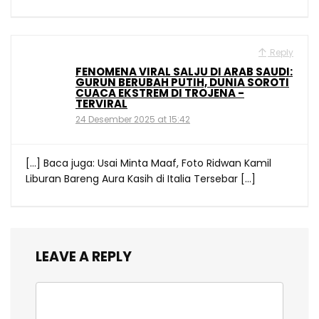
Reply
FENOMENA VIRAL SALJU DI ARAB SAUDI:
GURUN BERUBAH PUTIH, DUNIA SOROTI
CUACA EKSTREM DI TROJENA -
TERVIRAL
24 Desember 2025 at 15:42
[…] Baca juga: Usai Minta Maaf, Foto Ridwan Kamil
Liburan Bareng Aura Kasih di Italia Tersebar […]
LEAVE A REPLY