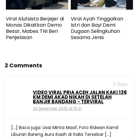
Viral Alutsista Berjejer di
Viral Ayah Tinggalkan
Monas Dikaitkan Demo
Istri dan Bayi Demi
Besar, Mabes TNI Beri
Dugaan Selingkuhan
Penjelasan
Sesama Jenis
2 Comments
Reply
VIDEO VIRAL PRIA ACEH JALAN KAKI 136
KM DEMI AKAD NIKAH DI SETELAH
BANJIR BANDANG - TERVIRAL
24 Desember 2025 at 15:31
[…] Baca juga: Usai Minta Maaf, Foto Ridwan Kamil
Liburan Bareng Aura Kasih di Italia Tersebar […]