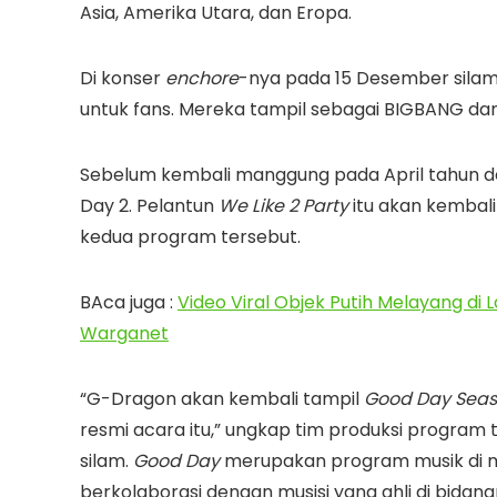
Asia, Amerika Utara, dan Eropa.
Di konser
enchore
-nya pada 15 Desember sila
untuk fans. Mereka tampil sebagai BIGBANG d
Sebelum kembali manggung pada April tahun d
Day 2. Pelantun
We Like 2 Party
itu akan kembal
kedua program tersebut.
BAca juga :
Video Viral Objek Putih Melayang di 
Warganet
“G-Dragon akan kembali tampil
Good Day Seas
resmi acara itu,” ungkap tim produksi progra
silam.
Good Day
merupakan program musik di 
berkolaborasi dengan musisi yang ahli di bida