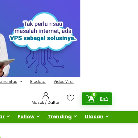
omunitas
Biodata
Video Viral
0
Rp
0
Masuk / Daftar
ar
Follow
Trending
Ulasan