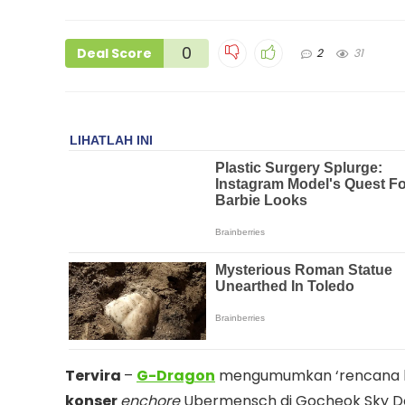
0
Deal Score
2
31
Tervira
–
G-Dragon
mengumumkan ‘rencana 
konser
enchore
Ubermensch di Gocheok Sky Dom