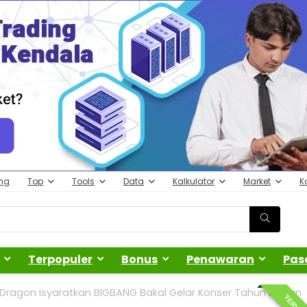
ing
Top
Tools
Data
Kalkulator
Market
K
Terpopuler
Bonus
Penawaran
Pas
Dragon Isyaratkan BIGBANG Bakal Gelar Konser Tahun Depan