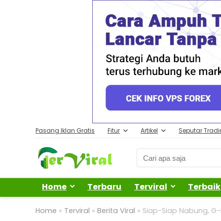
Pasang Iklan Gratis
Fitur
Artikel
Seputar Trad
Home
Terbaru
Terviral
Terbaik
Home
»
Terviral
»
Berita Viral
»
Siap-Siap Nabung, G-