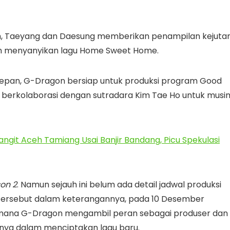
m, Taeyang dan Daesung memberikan penampilan kejuta
an menyanyikan lagu Home Sweet Home.
epan, G-Dragon bersiap untuk produksi program Good
i berkolaborasi dengan sutradara Kim Tae Ho untuk musi
Langit Aceh Tamiang Usai Banjir Bandang, Picu Spekulasi
on 2
. Namun sejauh ini belum ada detail jadwal produksi
m tersebut dalam keterangannya, pada 10 Desember
mana G-Dragon mengambil peran sebagai produser dan
ngnya dalam menciptakan lagu baru.