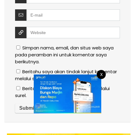
Simpan nama, email, dan situs web saya
pada peramban ini untuk komentar saya
berikutnya.
Beritahu saya akan tindak lanjut komentar
X
melalui surel.
Beritahu saya akan tulisan baru melalui
surel.