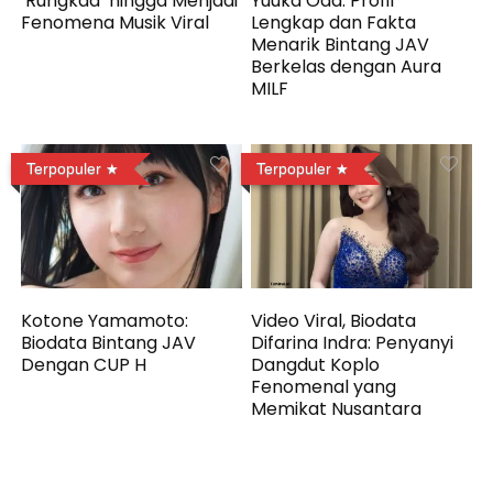
‘Rungkad’ hingga Menjadi
Yuuka Oda: Profil
Fenomena Musik Viral
Lengkap dan Fakta
Menarik Bintang JAV
Berkelas dengan Aura
MILF
Terpopuler
Terpopuler
Kotone Yamamoto:
Video Viral, Biodata
Biodata Bintang JAV
Difarina Indra: Penyanyi
Dengan CUP H
Dangdut Koplo
Fenomenal yang
Memikat Nusantara