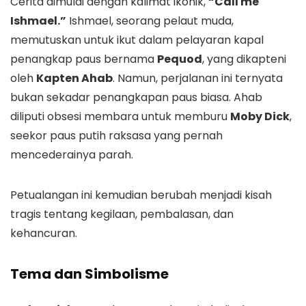
Cerita dimulai dengan kalimat ikonik,
“Call me
Ishmael.”
Ishmael, seorang pelaut muda,
memutuskan untuk ikut dalam pelayaran kapal
penangkap paus bernama
Pequod
, yang dikapteni
oleh
Kapten Ahab
. Namun, perjalanan ini ternyata
bukan sekadar penangkapan paus biasa. Ahab
diliputi obsesi membara untuk memburu
Moby Dick
,
seekor paus putih raksasa yang pernah
mencederainya parah.
Petualangan ini kemudian berubah menjadi kisah
tragis tentang kegilaan, pembalasan, dan
kehancuran.
Tema dan Simbolisme