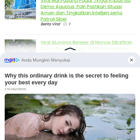
Viral Mal Pasang Pagar Tinggi Imbas Isu
Demo Agustus, Polri Pastikan Situasi
Aman dan Tingkatkan Intelijen serta
Patroli Siber
Berita Viral
1
Viral Alutsista Berjejer di Monas Dikaitkan
Demo Besar, Mabes TNI Beri Penjelasan
Berita Viral
2
Viral Ayah Tinggalkan Istri dan Bayi Demi
Dugaan Selingkuhan Sesama Jenis
Berita Viral
2
Viral Lagu Kicau Mania di Luar Negeri,
Liriknya Disangka “Getcho Money Up”
hingga Ramai di TikTok Global
Musik Viral
2
X