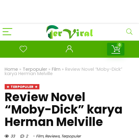
0
Home
»
Terpopuler
»
Film
»
Review Novel “Moby-Dick”
karya Herman Melville
TERPOPULER
Review Novel
“Moby-Dick” karya
Herman Melville
33
2
Film
,
Reviews
,
Terpopuler