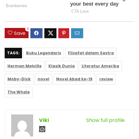
0
Save
TAGS:
Buku Legendaris
Filsafat dalam Sastra
Herman Melville
Klasik Dunia
Literatur Amerika
Moby-Dick
novel
Novel Abad ke-19
review
The Whale
Viki
Show full profile