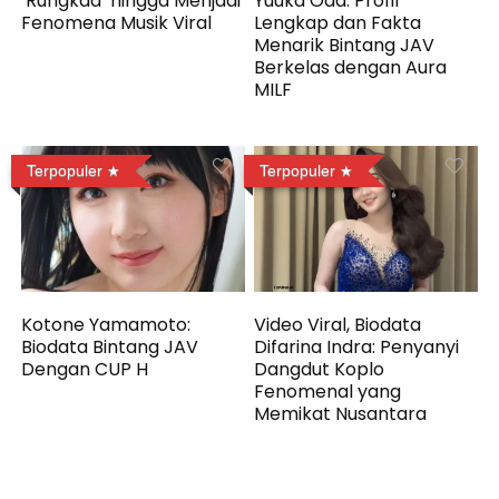
‘Rungkad’ hingga Menjadi
Yuuka Oda: Profil
Fenomena Musik Viral
Lengkap dan Fakta
Menarik Bintang JAV
Berkelas dengan Aura
MILF
Terpopuler
Terpopuler
Kotone Yamamoto:
Video Viral, Biodata
Biodata Bintang JAV
Difarina Indra: Penyanyi
Dengan CUP H
Dangdut Koplo
Fenomenal yang
Memikat Nusantara