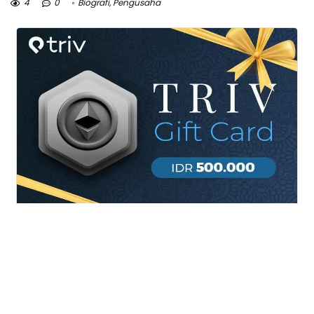
4
0
Biografi
,
Pengusaha