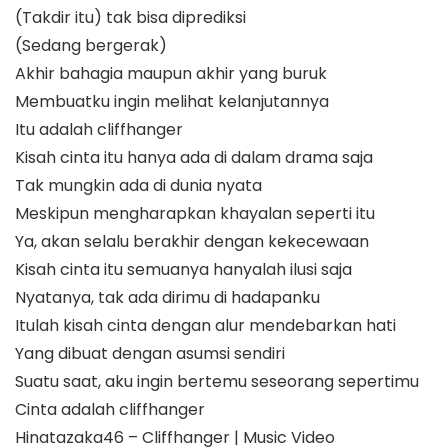
(Takdir itu) tak bisa diprediksi
(Sedang bergerak)
Akhir bahagia maupun akhir yang buruk
Membuatku ingin melihat kelanjutannya
Itu adalah cliffhanger
Kisah cinta itu hanya ada di dalam drama saja
Tak mungkin ada di dunia nyata
Meskipun mengharapkan khayalan seperti itu
Ya, akan selalu berakhir dengan kekecewaan
Kisah cinta itu semuanya hanyalah ilusi saja
Nyatanya, tak ada dirimu di hadapanku
Itulah kisah cinta dengan alur mendebarkan hati
Yang dibuat dengan asumsi sendiri
Suatu saat, aku ingin bertemu seseorang sepertimu
Cinta adalah cliffhanger
Hinatazaka46 – Cliffhanger | Music Video