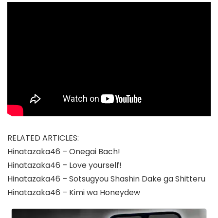
RELATED ARTICLES:
Hinatazaka46 – Onegai Bach!
Hinatazaka46 – Love yourself!
Hinatazaka46 – Sotsugyou Shashin Dake ga Shitteru
Hinatazaka46 – Kimi wa Honeydew