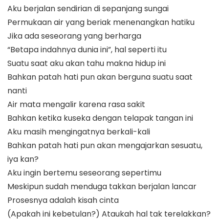
Aku berjalan sendirian di sepanjang sungai
Permukaan air yang beriak menenangkan hatiku
Jika ada seseorang yang berharga
“Betapa indahnya dunia ini”, hal seperti itu
Suatu saat aku akan tahu makna hidup ini
Bahkan patah hati pun akan berguna suatu saat
nanti
Air mata mengalir karena rasa sakit
Bahkan ketika kuseka dengan telapak tangan ini
Aku masih mengingatnya berkali-kali
Bahkan patah hati pun akan mengajarkan sesuatu,
iya kan?
Aku ingin bertemu seseorang sepertimu
Meskipun sudah menduga takkan berjalan lancar
Prosesnya adalah kisah cinta
(Apakah ini kebetulan?) Ataukah hal tak terelakkan?