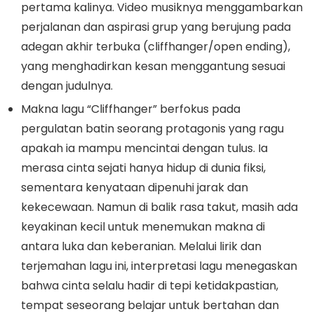
pertama kalinya. Video musiknya menggambarkan
perjalanan dan aspirasi grup yang berujung pada
adegan akhir terbuka (
cliffhanger
/
open ending
),
yang menghadirkan kesan menggantung sesuai
dengan judulnya.
Makna lagu “Cliffhanger” berfokus pada
pergulatan batin seorang protagonis yang ragu
apakah ia mampu mencintai dengan tulus. Ia
merasa cinta sejati hanya hidup di dunia fiksi,
sementara kenyataan dipenuhi jarak dan
kekecewaan. Namun di balik rasa takut, masih ada
keyakinan kecil untuk menemukan makna di
antara luka dan keberanian. Melalui lirik dan
terjemahan lagu ini, interpretasi lagu menegaskan
bahwa cinta selalu hadir di tepi ketidakpastian,
tempat seseorang belajar untuk bertahan dan