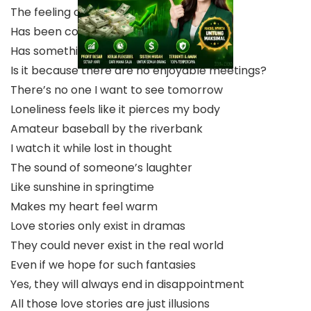
The feeling called love
Has been completely forgotten
Has something changed inside me?
Is it because there are no enjoyable meetings?
There’s no one I want to see tomorrow
Loneliness feels like it pierces my body
Amateur baseball by the riverbank
I watch it while lost in thought
The sound of someone’s laughter
Like sunshine in springtime
Makes my heart feel warm
Love stories only exist in dramas
They could never exist in the real world
Even if we hope for such fantasies
Yes, they will always end in disappointment
All those love stories are just illusions