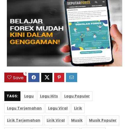
0
Save
TAGS:
Lagu
Lagu Hits
Lagu Populer
Lagu Terjemahan
Lagu Viral
Lirik
Lirik Terjemahan
Lirik Viral
Musik
Musik Populer