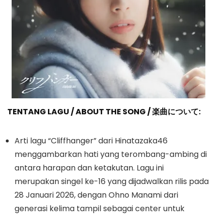
TENTANG LAGU / ABOUT THE SONG /
楽曲について:
Arti lagu “Cliffhanger” dari Hinatazaka46
menggambarkan hati yang terombang-ambing di
antara harapan dan ketakutan. Lagu ini
merupakan singel ke-16 yang dijadwalkan rilis pada
28 Januari 2026, dengan Ohno Manami dari
generasi kelima tampil sebagai center untuk