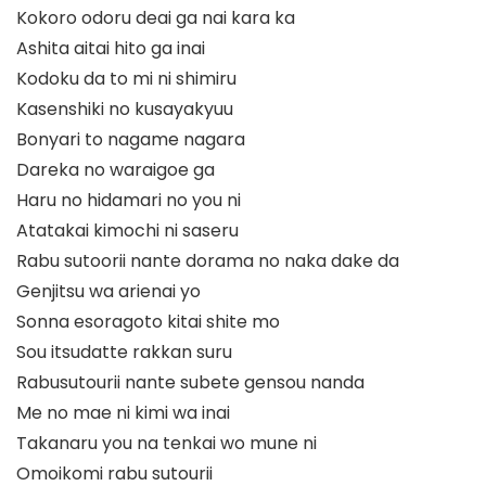
Kokoro odoru deai ga nai kara ka
Ashita aitai hito ga inai
Kodoku da to mi ni shimiru
Kasenshiki no kusayakyuu
Bonyari to nagame nagara
Dareka no waraigoe ga
Haru no hidamari no you ni
Atatakai kimochi ni saseru
Rabu sutoorii nante dorama no naka dake da
Genjitsu wa arienai yo
Sonna esoragoto kitai shite mo
Sou itsudatte rakkan suru
Rabusutourii nante subete gensou nanda
Me no mae ni kimi wa inai
Takanaru you na tenkai wo mune ni
Omoikomi rabu sutourii