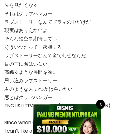
先を見たくなる
それはクリフハンガー
ラブストーリーなんてドラマの中だけだ
現実はありえないよ
そんな絵空事期待しても
そういつだって 落胆する
ラブストーリーなんて全て幻想なんだ
目の前に君はいない
高鳴るような展開を胸に
思い込みラブストーリー
君のような人 いつかは会いたい
恋とはクリフハンガー
X
ENGLISH TRANSLATION (KAZELYRICS VERSION):
Since when did I become like this?
I can’t like anyone