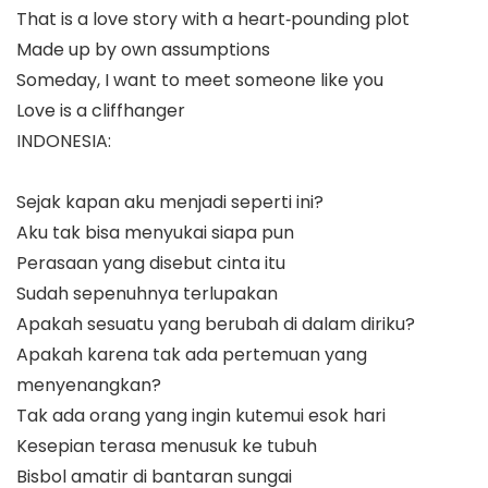
That is a love story with a heart‑pounding plot
Made up by own assumptions
Someday, I want to meet someone like you
Love is a cliffhanger
INDONESIA:
Sejak kapan aku menjadi seperti ini?
Aku tak bisa menyukai siapa pun
Perasaan yang disebut cinta itu
Sudah sepenuhnya terlupakan
Apakah sesuatu yang berubah di dalam diriku?
Apakah karena tak ada pertemuan yang
menyenangkan?
Tak ada orang yang ingin kutemui esok hari
Kesepian terasa menusuk ke tubuh
Bisbol amatir di bantaran sungai