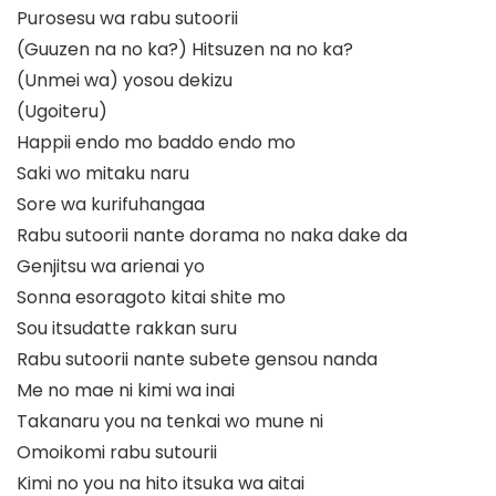
Purosesu wa rabu sutoorii
(Guuzen na no ka?) Hitsuzen na no ka?
(Unmei wa) yosou dekizu
(Ugoiteru)
Happii endo mo baddo endo mo
Saki wo mitaku naru
Sore wa kurifuhangaa
Rabu sutoorii nante dorama no naka dake da
Genjitsu wa arienai yo
Sonna esoragoto kitai shite mo
Sou itsudatte rakkan suru
Rabu sutoorii nante subete gensou nanda
Me no mae ni kimi wa inai
Takanaru you na tenkai wo mune ni
Omoikomi rabu sutourii
Kimi no you na hito itsuka wa aitai