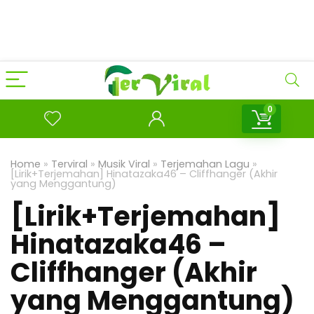
0
Home
»
Terviral
»
Musik Viral
»
Terjemahan Lagu
»
[Lirik+Terjemahan] Hinatazaka46 – Cliffhanger (Akhir
yang Menggantung)
[Lirik+Terjemahan]
Hinatazaka46 –
Cliffhanger (Akhir
yang Menggantung)