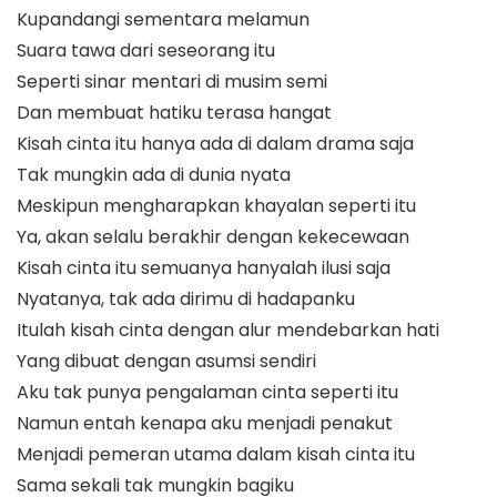
Kupandangi sementara melamun
Suara tawa dari seseorang itu
Seperti sinar mentari di musim semi
Dan membuat hatiku terasa hangat
Kisah cinta itu hanya ada di dalam drama saja
Tak mungkin ada di dunia nyata
Meskipun mengharapkan khayalan seperti itu
Ya, akan selalu berakhir dengan kekecewaan
Kisah cinta itu semuanya hanyalah ilusi saja
Nyatanya, tak ada dirimu di hadapanku
Itulah kisah cinta dengan alur mendebarkan hati
Yang dibuat dengan asumsi sendiri
Aku tak punya pengalaman cinta seperti itu
Namun entah kenapa aku menjadi penakut
Menjadi pemeran utama dalam kisah cinta itu
Sama sekali tak mungkin bagiku