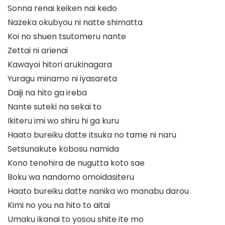
Sonna renai keiken nai kedo
Nazeka okubyou ni natte shimatta
Koi no shuen tsutomeru nante
Zettai ni arienai
Kawayoi hitori arukinagara
Yuragu minamo ni iyasareta
Daiji na hito ga ireba
Nante suteki na sekai to
Ikiteru imi wo shiru hi ga kuru
Haato bureiku datte itsuka no tame ni naru
Setsunakute kobosu namida
Kono tenohira de nugutta koto sae
Boku wa nandomo omoidasiteru
Haato bureiku datte nanika wo manabu darou
Kimi no you na hito to aitai
Umaku ikanai to yosou shite ite mo