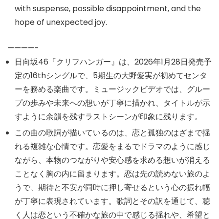
with suspense, possible disappointment, and the
hope of unexpected joy.
————-
日向坂46『クリフハンガー』は、2026年1月28日発売予
定の16thシングルで、5期生の大野愛実が初めてセンタ
ーを務める楽曲です。ミュージックビデオでは、グルー
プの歩みや未来への想いが丁寧に描かれ、タイトルが示
すように余韻を残すラストシーンが印象に残ります。
この曲の歌詞が描いているのは、恋と孤独のはざまで揺
れる複雑な心情です。恋愛をまるでドラマのように感じ
ながら、本物のつながりや安心感を求める想いが消える
ことなく胸の内に留まります。恋は先の読めない旅のよ
うで、期待と不安が同時に押し寄せるという心の振れ幅
が丁寧に表現されています。歌詞とその訳を通じて、聴
く人は恋という不確かな旅の中で感じる揺れや、希望と