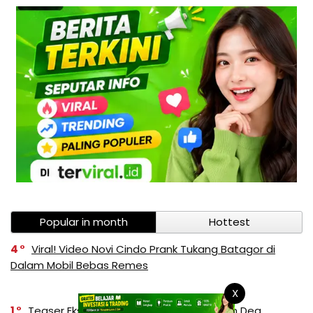
Popular in month
Hottest
4
Viral! Video Novi Cindo Prank Tukang Batagor di
Dalam Mobil Bebas Remes
X
1
Teaser Eksklusif Kolaborasi Siskaeee dan Dea