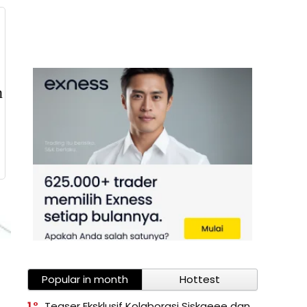
Popular in month
Hottest
1
Teaser Eksklusif Kolaborasi Siskaeee dan