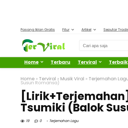
Pasang Iklan Gratis
Fitur
Artikel
Seputar Trad
Home
Terbaru
Terviral
Terbaik
Home
»
Terviral
»
Musik Viral
»
Terjemahan Lag
Susun Romansa)
[Lirik+Terjemahan
Tsumiki (Balok Su
19
0
Terjemahan Lagu