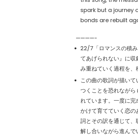
spark but a journey 
bonds are rebuilt ag
————-
22/7「ロマンスの積み
てあげられない』に収
み重ねていく過程を、
この曲の歌詞が描いて
つくことを恐れながら
れています。一度に完
かけて育てていく恋の
詞とその訳を通じて、
解し合いながら進んで