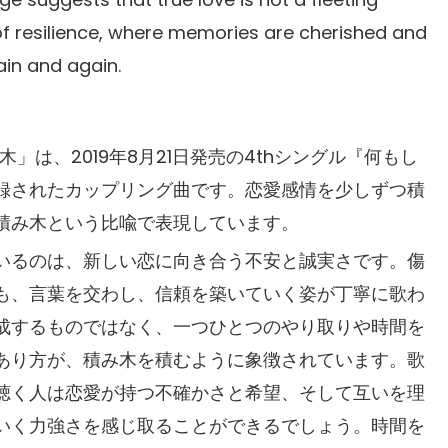
of resilience, where memories are cherished and
ain and again.
木」は、2019年8月21日発売の4thシングル『何もし
録されたカップリング曲です。恋愛感情を少しずつ積
積み木という比喩で表現しています。
いるのは、新しい恋に向き合う不安と誠実さです。傷
も、言葉を交わし、信頼を築いていく姿が丁寧に歌わ
成するものではなく、一つひとつのやり取りや時間を
あり方が、積み木を積むように象徴されています。歌
聴く人は恋愛が持つ不確かさと希望、そして互いを理
いく力強さを感じ取ることができるでしょう。時間を