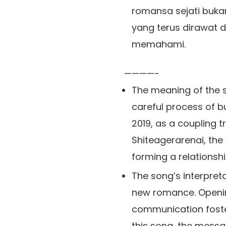
romansa sejati bukan
yang terus dirawat d
memahami.
————-
The meaning of the 
careful process of bu
2019, as a coupling t
Shiteagerarenai, the
forming a relationshi
The song’s interpreta
new romance. Opening
communication foster
this song, the messag