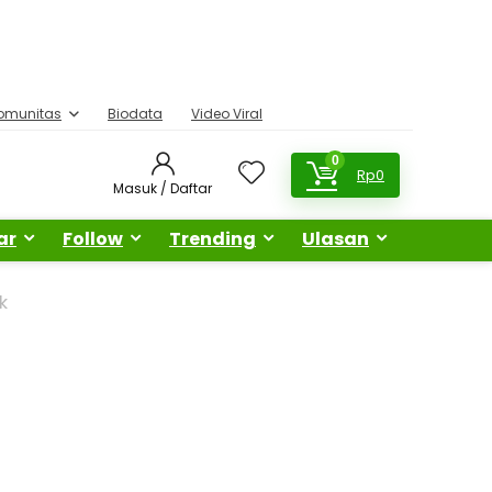
omunitas
Biodata
Video Viral
0
Rp
0
Masuk / Daftar
ar
Follow
Trending
Ulasan
k