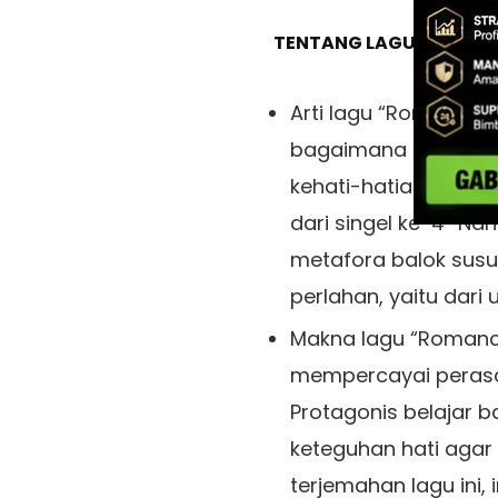
TENTANG LAGU / ABOUT
Arti lagu “Romance 
bagaimana cinta tum
kehati-hatian. Dirili
dari singel ke-4 “Na
metafora balok sus
perlahan, yaitu dari
Makna lagu “Romance
mempercayai perasa
Protagonis belajar 
keteguhan hati agar 
terjemahan lagu ini