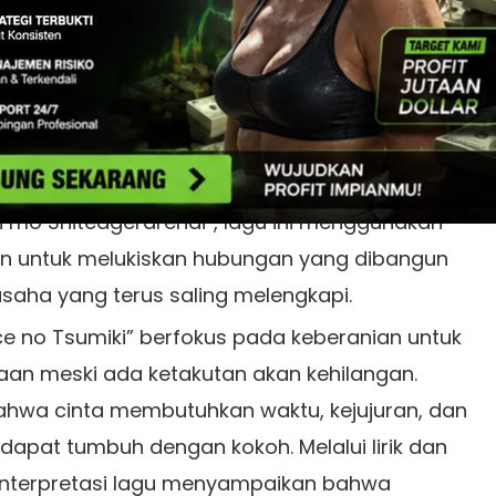
 THE SONG /
楽曲について:
no Tsumiki” dari 22/7 menggambarkan
buh melalui langkah-langkah kecil yang penuh
s pada 21 Agustus 2019 sebagai coupling song
ni mo Shiteagerarenai”, lagu ini menggunakan
un untuk melukiskan hubungan yang dibangun
 usaha yang terus saling melengkapi.
 no Tsumiki” berfokus pada keberanian untuk
an meski ada ketakutan akan kehilangan.
bahwa cinta membutuhkan waktu, kejujuran, dan
dapat tumbuh dengan kokoh. Melalui lirik dan
, interpretasi lagu menyampaikan bahwa