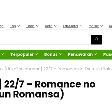
ing
Top
Tools
Data
Kalkulator
Market
K
Terpopuler
Bonus
Penawaran
Pas
u
»
[Lirik+Terjemahan] 22/7 – Romance no Tsumiki (Balo
] 22/7 – Romance no
sun Romansa)