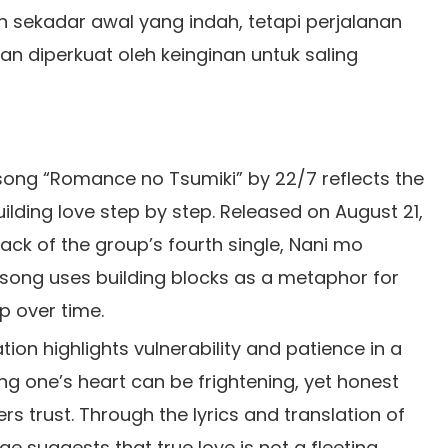
 sekadar awal yang indah, tetapi perjalanan
an diperkuat oleh keinginan untuk saling
song “Romance no Tsumiki” by 22/7 reflects the
ilding love step by step. Released on August 21,
rack of the group’s fourth single, Nani mo
 song uses building blocks as a metaphor for
p over time.
tion highlights vulnerability and patience in a
 one’s heart can be frightening, yet honest
s trust. Through the lyrics and translation of
e suggests that true love is not a fleeting