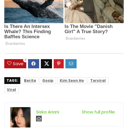
0
Save
TAGS:
Berita
Gosip
Kim Seon Ho
Terviral
Viral
Siska Ariani
Show full profile