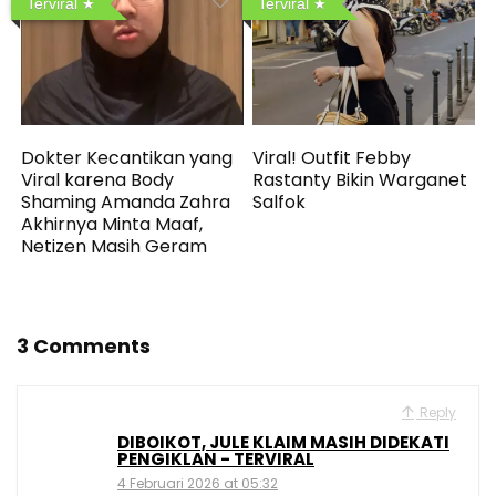
Terviral
Terviral
Dokter Kecantikan yang
Viral! Outfit Febby
Viral karena Body
Rastanty Bikin Warganet
Shaming Amanda Zahra
Salfok
Akhirnya Minta Maaf,
Netizen Masih Geram
3 Comments
Reply
DIBOIKOT, JULE KLAIM MASIH DIDEKATI
PENGIKLAN - TERVIRAL
4 Februari 2026 at 05:32