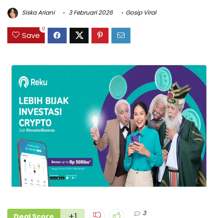
Siska Ariani
3 Februari 2026
Gosip Viral
0
Save
3
+1
Deal Score