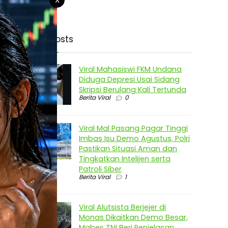
Latest Posts
Viral Mahasiswi FKM Undana
Diduga Depresi Usai Sidang
Skripsi Berulang Kali Tertunda
Berita Viral
0
Viral Mal Pasang Pagar Tinggi
Imbas Isu Demo Agustus, Polri
Pastikan Situasi Aman dan
Tingkatkan Intelijen serta
Patroli Siber
Berita Viral
1
Viral Alutsista Berjejer di
Monas Dikaitkan Demo Besar,
Mabes TNI Beri Penjelasan