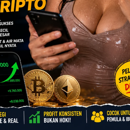
nah bekerja menjadi buruh pabrik. Apes karena
sepihak. Irul bercerita kenapa perusahaan
990, dia bekerja menjadi buruh aneka macam di
baya.
ir, diberhentikan oleh perusahaan sepihak dan
lalu vokal. Yah, seperti penulis jelaskan dia
. Dia sering menyerukan hak- hak buruh wanita.
cuit haid dan sebagainya. Irul juga dikenal
- teman buat berdemo. Irul memang getol
uara atas hak mereka. Perasaan kecewa berat
dirinya dipecat.