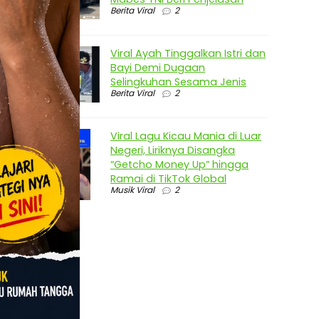
Berita Viral
2
Viral Ayah Tinggalkan Istri dan
Bayi Demi Dugaan
Selingkuhan Sesama Jenis
Berita Viral
2
Viral Lagu Kicau Mania di Luar
Negeri, Liriknya Disangka
“Getcho Money Up” hingga
Ramai di TikTok Global
Musik Viral
2