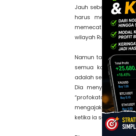
Jauh sebelum dia per
harus menerima PHK 
memecat dia. Tahun 1
wilayah Rungkut, Sura
Namun tahun 1993 akh
semua karena dia ter
adalah seorang aktifis
Dia menyerukan soal 
“profokator” teman
mengajak buruh bers
ketika ia sadar bahwa 