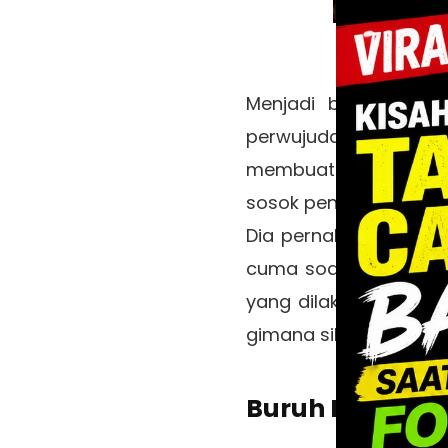
Menjadi buruh pabr
perwujudan pemberda
membuat Choirul Mahp
sosok penggagas kamp
Dia pernah diliput me
cuma soal itu, ternya
yang dilakoninya seka
gimana sih ceritanya? 
Buruh Pabrik J