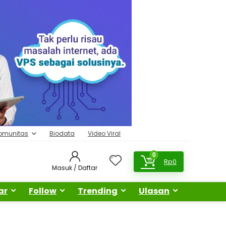
omunitas
Biodata
Video Viral
0
Rp
0
Masuk / Daftar
ar
Follow
Trending
Ulasan