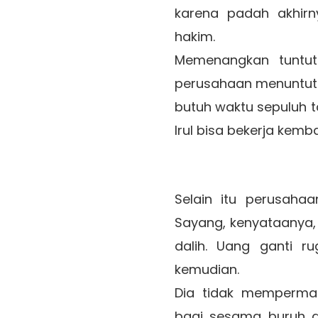
karena padah akhirn
hakim.
Memenangkan tuntuta
perusahaan menuntut
butuh waktu sepuluh t
Irul bisa bekerja kemba
Selain itu perusahaa
Sayang, kenyataanya, 
dalih. Uang ganti ru
kemudian.
Dia tidak mempermas
bagi sesama buruh a