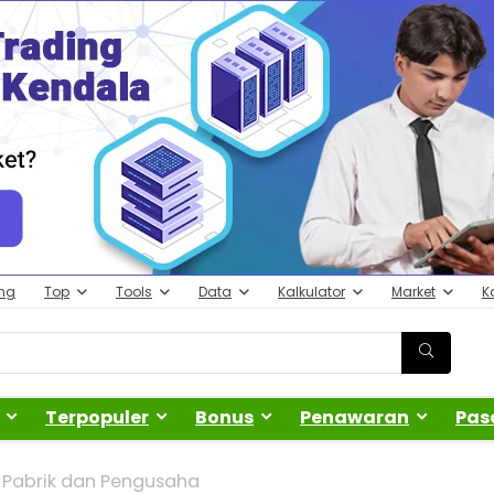
ing
Top
Tools
Data
Kalkulator
Market
K
Terpopuler
Bonus
Penawaran
Pas
Pabrik dan Pengusaha