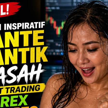
ik dan pengusaha. Kampung kue merupakan
yaan. Ia pernah dipecat perusahaan. Itu tak
uduah atau Bu Irul terpuruk. Ia pun menjadi
ung kue yang terkenal itu.
dia asing loh. Ternyata usut punya usut, bukan
ta sosok Irul merupakan satu aktifis buruh. Apa
rang tidak jauh dari buruh dan kaki lima. Terus
Berikut kisahnya:
adi Pengusaha