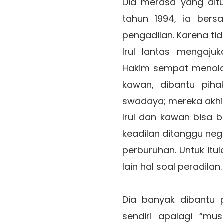
Dia merasa yang ditu
tahun 1994, ia ber
pengadilan. Karena ti
Irul lantas mengaju
Hakim sempat menolak 
kawan, dibantu pih
swadaya; mereka akh
Irul dan kawan bisa b
keadilan ditanggu neg
perburuhan. Untuk itul
lain hal soal peradilan
Dia banyak dibantu p
sendiri apalagi “mu