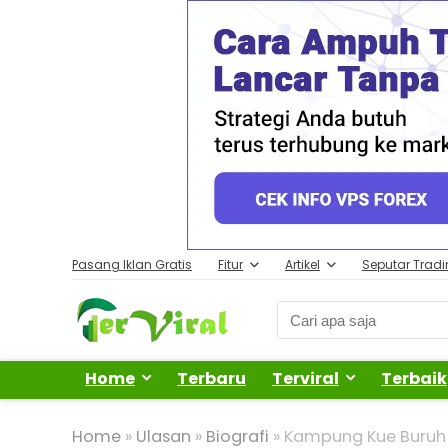
Pasang Iklan Gratis
Fitur
Artikel
Seputar Trad
Home
Terbaru
Terviral
Terbaik
Home
»
Ulasan
»
Biografi
»
Kampung Kue Buruh 