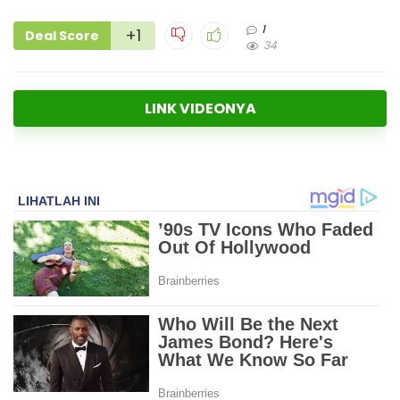
1
+1
Deal Score
34
LINK VIDEONYA