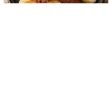
Berita Viral
2
Viral Lagu Kicau Mania di Luar Negeri,
Liriknya Disangka “Getcho Money Up”
hingga Ramai di TikTok Global
Musik Viral
2