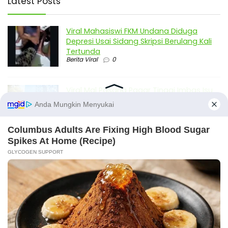
Latest Posts
Viral Mahasiswi FKM Undana Diduga
Depresi Usai Sidang Skripsi Berulang Kali
Tertunda
Berita Viral
0
Viral Mal Pasang Pagar Tinggi Imbas Isu
Demo Agustus, Polri Pastikan Situasi
Aman dan Tingkatkan Intelijen serta
Patroli Siber
Berita Viral
1
Viral Alutsista Berjejer di Monas Dikaitkan
Demo Besar, Mabes TNI Beri Penjelasan
Berita Viral
2
Viral Ayah Tinggalkan Istri dan Bayi Demi
X
Dugaan Selingkuhan Sesama Jenis